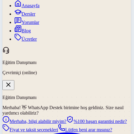
Anasayfa
Dersler
Yorumlar
Blog
Ücretler
Eğitim Danışmanı
Çevrimiçi (online)
Eğitim Danışmanı
Merhaba! 👋
WhatsApp Destek
birimine hoş geldiniz. Size nasıl
yardımcı olabiliriz?
Merhaba, bilgi alabilir miyim?
%100 başarı garantisi nedir?
Fiyat ve taksit seçenekleri
Lütfen beni arar mısınız?