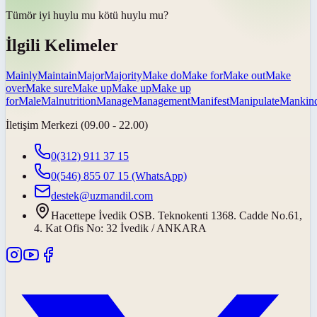
Tümör iyi huylu mu
kötü huylu mu
?
İlgili Kelimeler
Mainly
Maintain
Major
Majority
Make do
Make for
Make out
Make
over
Make sure
Make up
Make up
Make up
for
Male
Malnutrition
Manage
Management
Manifest
Manipulate
Mankin
İletişim Merkezi (09.00 - 22.00)
0(312) 911 37 15
0(546) 855 07 15
(WhatsApp)
destek@uzmandil.com
Hacettepe İvedik OSB. Teknokenti 1368. Cadde No.61,
4. Kat Ofis No: 32 İvedik / ANKARA