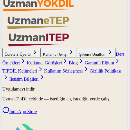
Ders
Ücretsiz Üye Ol
Kullanıcı Girişi
Şifremi Unuttum
Örnekleri
Kullanıcı Görüşleri
Blog
Garantili Eğitim
TIPDİL Kelimeleri
Kullanım Sözleşmesi
Gizlilik Politikası
İletişim Bilgileri
Uygulamayı indir
UzmanTipDil
cebinde — istediğin an, istediğin yerde çalış.
İndir
App Store