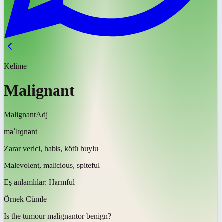
Kelime
Malignant
Malignant
Adj
məˈlɪɡnənt
Zarar verici, habis, kötü huylu
Malevolent, malicious, spiteful
Eş anlamlılar:
Harmful
Örnek Cümle
Is the tumour
malignant
or benign?