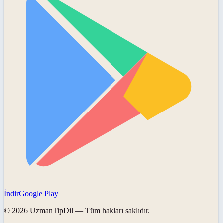
İndir
Google Play
©
2026
UzmanTipDil
— Tüm hakları saklıdır.