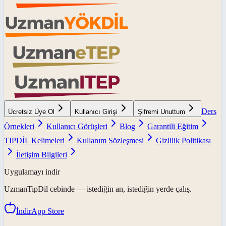
Ders
Ücretsiz Üye Ol
Kullanıcı Girişi
Şifremi Unuttum
Örnekleri
Kullanıcı Görüşleri
Blog
Garantili Eğitim
TIPDİL Kelimeleri
Kullanım Sözleşmesi
Gizlilik Politikası
İletişim Bilgileri
Uygulamayı indir
UzmanTipDil
cebinde — istediğin an, istediğin yerde çalış.
İndir
App Store