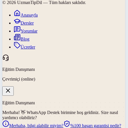
©
2026
UzmanTipDil
— Tüm hakları saklıdır.
Anasayfa
Dersler
Yorumlar
Blog
Ücretler
Eğitim Danışmanı
Çevrimiçi (online)
Eğitim Danışmanı
Merhaba! 👋
WhatsApp Destek
birimine hoş geldiniz. Size nasıl
yardımcı olabiliriz?
Merhaba, bilgi alabilir miyim?
%100 başarı garantisi nedir?