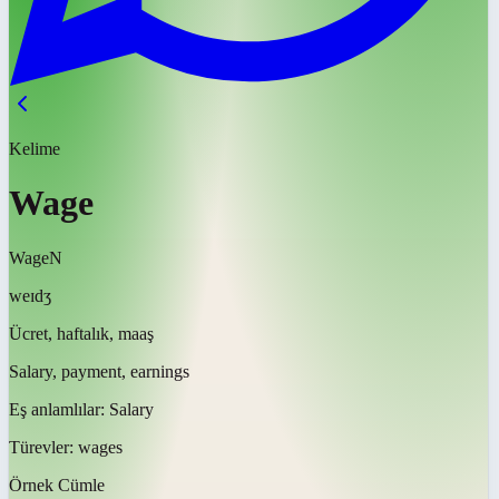
Kelime
Wage
Wage
N
weɪdʒ
Ücret, haftalık, maaş
Salary, payment, earnings
Eş anlamlılar:
Salary
Türevler:
wages
Örnek Cümle