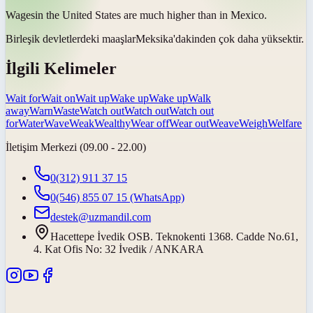
Wages
in the United States are much higher than in Mexico.
Birleşik devletlerdeki
maaşlar
Meksika'dakinden çok daha yüksektir.
İlgili Kelimeler
Wait for
Wait on
Wait up
Wake up
Wake up
Walk
away
Warn
Waste
Watch out
Watch out
Watch out
for
Water
Wave
Weak
Wealthy
Wear off
Wear out
Weave
Weigh
Welfare
İletişim Merkezi (09.00 - 22.00)
0(312) 911 37 15
0(546) 855 07 15
(WhatsApp)
destek@uzmandil.com
Hacettepe İvedik OSB. Teknokenti 1368. Cadde No.61,
4. Kat Ofis No: 32 İvedik / ANKARA