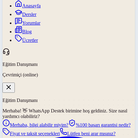
Anasayfa
Dersler
Yorumlar
Blog
Ücretler
Eğitim Danışmanı
Çevrimiçi (online)
Eğitim Danışmanı
Merhaba! 👋
WhatsApp Destek
birimine hoş geldiniz. Size nasıl
yardımcı olabiliriz?
Merhaba, bilgi alabilir miyim?
%100 başarı garantisi nedir?
Fiyat ve taksit seçenekleri
Lütfen beni arar mısınız?