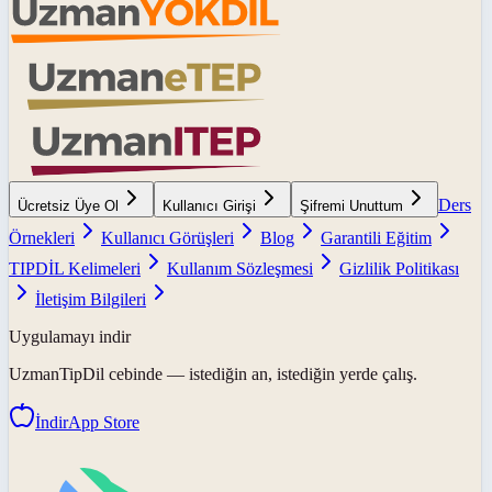
Ders
Ücretsiz Üye Ol
Kullanıcı Girişi
Şifremi Unuttum
Örnekleri
Kullanıcı Görüşleri
Blog
Garantili Eğitim
TIPDİL Kelimeleri
Kullanım Sözleşmesi
Gizlilik Politikası
İletişim Bilgileri
Uygulamayı indir
UzmanTipDil
cebinde — istediğin an, istediğin yerde çalış.
İndir
App Store