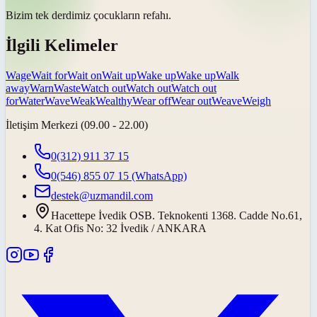
Bizim tek derdimiz çocukların
refahı
.
İlgili Kelimeler
Wage
Wait for
Wait on
Wait up
Wake up
Wake up
Walk
away
Warn
Waste
Watch out
Watch out
Watch out
for
Water
Wave
Weak
Wealthy
Wear off
Wear out
Weave
Weigh
İletişim Merkezi (09.00 - 22.00)
0(312) 911 37 15
0(546) 855 07 15
(WhatsApp)
destek@uzmandil.com
Hacettepe İvedik OSB. Teknokenti 1368. Cadde No.61,
4. Kat Ofis No: 32 İvedik / ANKARA