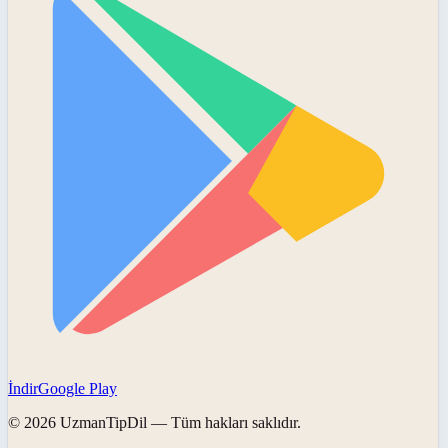
İndir
Google Play
©
2026
UzmanTipDil
— Tüm hakları saklıdır.