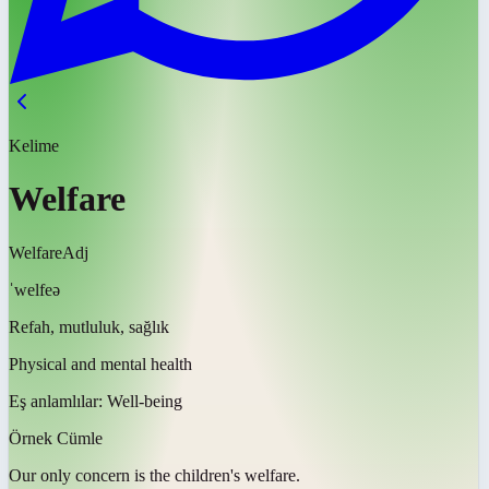
Kelime
Welfare
Welfare
Adj
ˈwelfeə
Refah, mutluluk, sağlık
Physical and mental health
Eş anlamlılar:
Well-being
Örnek Cümle
Our only concern is the children's
welfare
.