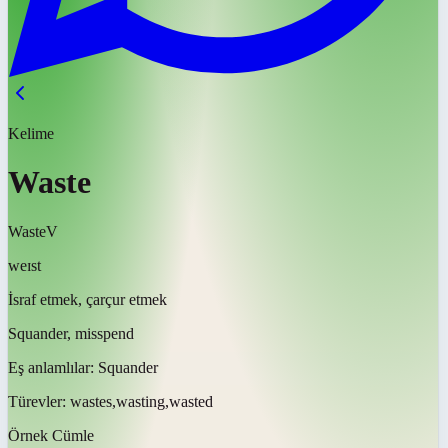
Kelime
Waste
Waste
V
weɪst
İsraf etmek, çarçur etmek
Squander, misspend
Eş anlamlılar:
Squander
Türevler:
wastes,wasting,wasted
Örnek Cümle