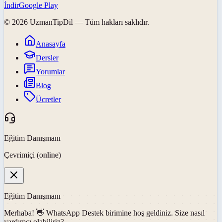
İndir
Google Play
©
2026
UzmanTipDil
— Tüm hakları saklıdır.
Anasayfa
Dersler
Yorumlar
Blog
Ücretler
Eğitim Danışmanı
Çevrimiçi (online)
Eğitim Danışmanı
Merhaba! 👋
WhatsApp Destek
birimine hoş geldiniz. Size nasıl
yardımcı olabiliriz?