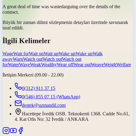
A great deal of time was
wasted
arguing over the details of the
contract.
Büyük bir zaman dilimi sözleşmenin detayları üzerinde savunarak
israf edildi
.
İlgili Kelimeler
Wage
Wait for
Wait on
Wait up
Wake up
Wake up
Walk
away
Warn
Watch out
Watch out
Watch out
for
Water
Wave
Weak
Wealthy
Wear off
Wear out
Weave
Weigh
Welfare
İletişim Merkezi (09.00 - 22.00)
0(312) 911 37 15
0(546) 855 07 15
(WhatsApp)
destek@uzmandil.com
Hacettepe İvedik OSB. Teknokenti 1368. Cadde No.61,
4. Kat Ofis No: 32 İvedik / ANKARA