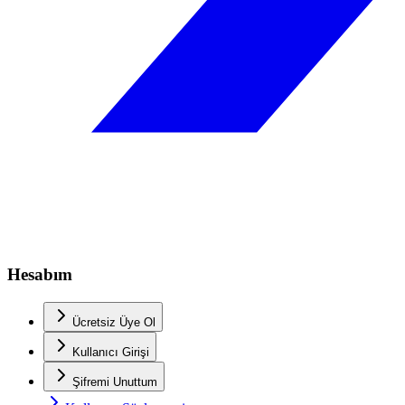
Hesabım
Ücretsiz Üye Ol
Kullanıcı Girişi
Şifremi Unuttum