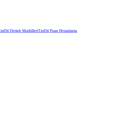
ıpDil Destek Modülleri
TıpDil Puan Hesaplama