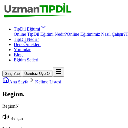
TıpDil Eğitimi
Online TıpDil Eğitimi Nedir?
Online Eğitimimiz Nasıl Çalışır?
T
TıpDil Nedir?
Ders Örnekleri
Yorumlar
Blog
Eğitim Setleri
Giriş Yap
Ücretsiz Üye Ol
Ana Sayfa
Kelime Listesi
Region
.
Region
N
ˈriːdʒən