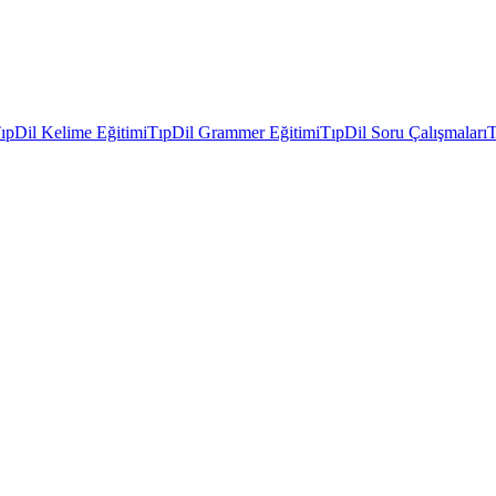
ıpDil Kelime Eğitimi
TıpDil Grammer Eğitimi
TıpDil Soru Çalışmaları
T