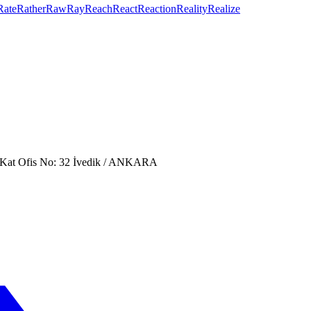
Rate
Rather
Raw
Ray
Reach
React
Reaction
Reality
Realize
. Kat Ofis No: 32 İvedik / ANKARA