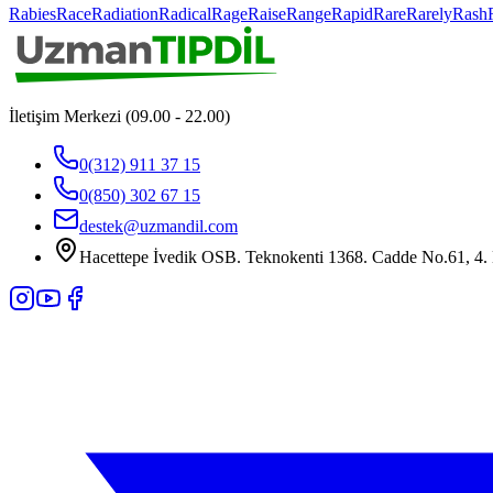
Rabies
Race
Radiation
Radical
Rage
Raise
Range
Rapid
Rare
Rarely
Rash
İletişim Merkezi (09.00 - 22.00)
0(312) 911 37 15
0(850) 302 67 15
destek@uzmandil.com
Hacettepe İvedik OSB. Teknokenti 1368. Cadde No.61, 4