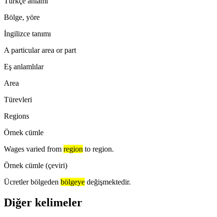
Türkçe anlamı
Bölge, yöre
İngilizce tanımı
A particular area or part
Eş anlamlılar
Area
Türevleri
Regions
Örnek cümle
Wages varied from
region
to region.
Örnek cümle (çeviri)
Ücretler bölgeden
bölgeye
değişmektedir.
Diğer kelimeler