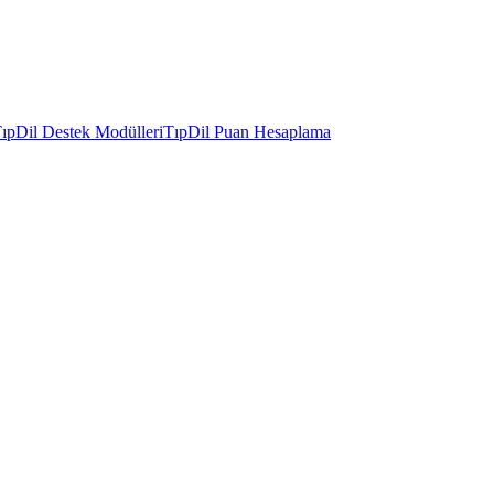
ıpDil Destek Modülleri
TıpDil Puan Hesaplama