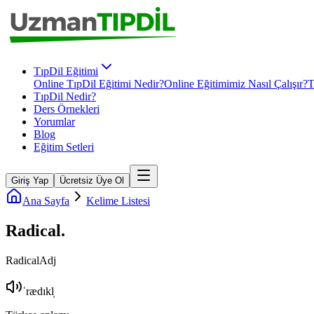
TıpDil Eğitimi
Online TıpDil Eğitimi Nedir?
Online Eğitimimiz Nasıl Çalışır?
T
TıpDil Nedir?
Ders Örnekleri
Yorumlar
Blog
Eğitim Setleri
Giriş Yap
Ücretsiz Üye Ol
Ana Sayfa
Kelime Listesi
Radical
.
Radical
Adj
ˈrædɪkl̩