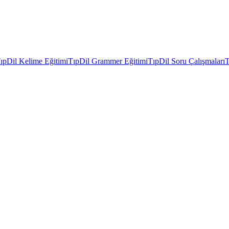
ıpDil Kelime Eğitimi
TıpDil Grammer Eğitimi
TıpDil Soru Çalışmaları
T