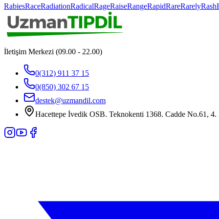
Rabies
Race
Radiation
Radical
Rage
Raise
Range
Rapid
Rare
Rarely
Rash
İletişim Merkezi (09.00 - 22.00)
0(312) 911 37 15
0(850) 302 67 15
destek@uzmandil.com
Hacettepe İvedik OSB. Teknokenti 1368. Cadde No.61, 4