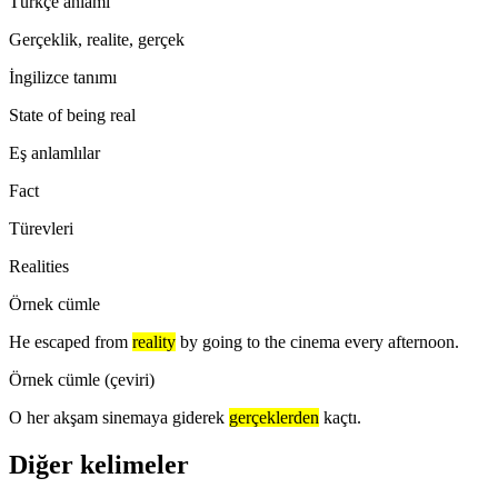
Türkçe anlamı
Gerçeklik, realite, gerçek
İngilizce tanımı
State of being real
Eş anlamlılar
Fact
Türevleri
Realities
Örnek cümle
He escaped from
reality
by going to the cinema every afternoon.
Örnek cümle (çeviri)
O her akşam sinemaya giderek
gerçeklerden
kaçtı.
Diğer kelimeler