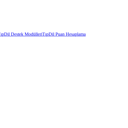
ıpDil Destek Modülleri
TıpDil Puan Hesaplama