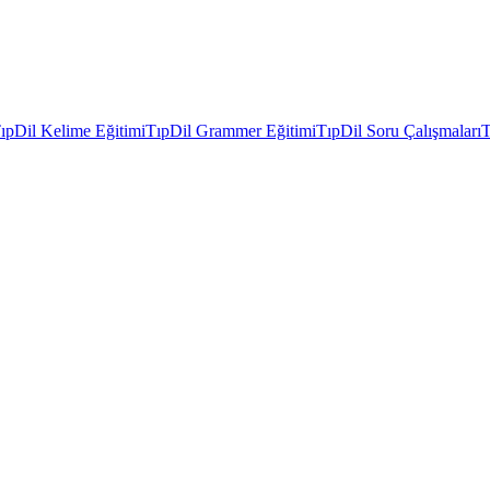
ıpDil Kelime Eğitimi
TıpDil Grammer Eğitimi
TıpDil Soru Çalışmaları
T