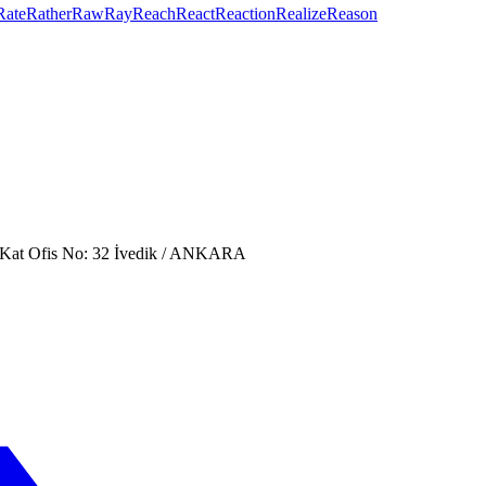
Rate
Rather
Raw
Ray
Reach
React
Reaction
Realize
Reason
. Kat Ofis No: 32 İvedik / ANKARA