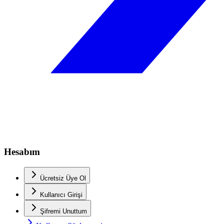
Hesabım
Ücretsiz Üye Ol
Kullanıcı Girişi
Şifremi Unuttum