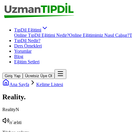
TıpDil Eğitimi
Online TıpDil Eğitimi Nedir?
Online Eğitimimiz Nasıl Çalışır?
T
TıpDil Nedir?
Ders Örnekleri
Yorumlar
Blog
Eğitim Setleri
Giriş Yap
Ücretsiz Üye Ol
Ana Sayfa
Kelime Listesi
Reality
.
Reality
N
rɪˈælɪti