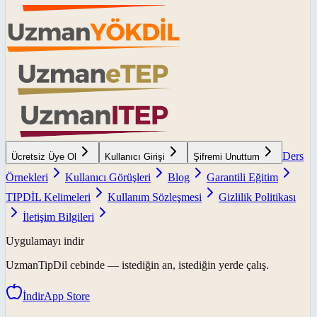
Ders
Ücretsiz Üye Ol
Kullanıcı Girişi
Şifremi Unuttum
Örnekleri
Kullanıcı Görüşleri
Blog
Garantili Eğitim
TIPDİL Kelimeleri
Kullanım Sözleşmesi
Gizlilik Politikası
İletişim Bilgileri
Uygulamayı indir
UzmanTipDil
cebinde — istediğin an, istediğin yerde çalış.
İndir
App Store