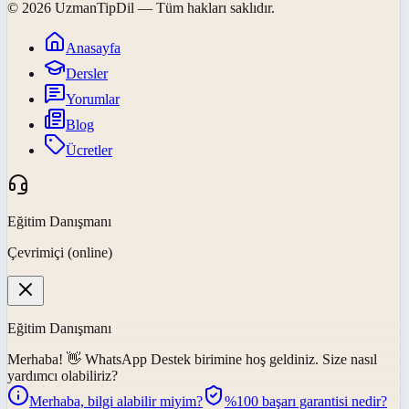
©
2026
UzmanTipDil
— Tüm hakları saklıdır.
Anasayfa
Dersler
Yorumlar
Blog
Ücretler
Eğitim Danışmanı
Çevrimiçi (online)
Eğitim Danışmanı
Merhaba! 👋
WhatsApp Destek
birimine hoş geldiniz. Size nasıl
yardımcı olabiliriz?
Merhaba, bilgi alabilir miyim?
%100 başarı garantisi nedir?