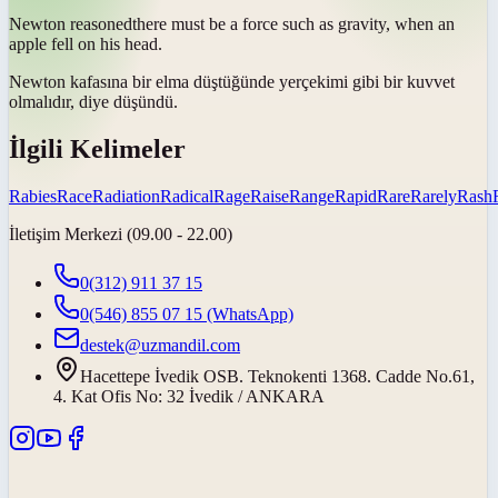
Newton
reasoned
there must be a force such as gravity, when an
apple fell on his head.
Newton kafasına bir elma düştüğünde yerçekimi gibi bir kuvvet
olmalıdır, diye
düşündü
.
İlgili Kelimeler
Rabies
Race
Radiation
Radical
Rage
Raise
Range
Rapid
Rare
Rarely
Rash
İletişim Merkezi (09.00 - 22.00)
0(312) 911 37 15
0(546) 855 07 15
(WhatsApp)
destek@uzmandil.com
Hacettepe İvedik OSB. Teknokenti 1368. Cadde No.61,
4. Kat Ofis No: 32 İvedik / ANKARA