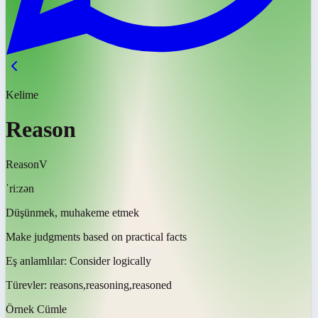
Kelime
Reason
Reason
V
ˈriːzən
Düşünmek, muhakeme etmek
Make judgments based on practical facts
Eş anlamlılar:
Consider logically
Türevler:
reasons,reasoning,reasoned
Örnek Cümle