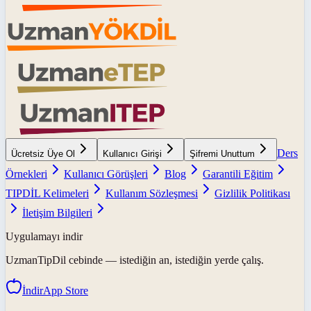
Ders
Ücretsiz Üye Ol
Kullanıcı Girişi
Şifremi Unuttum
Örnekleri
Kullanıcı Görüşleri
Blog
Garantili Eğitim
TIPDİL Kelimeleri
Kullanım Sözleşmesi
Gizlilik Politikası
İletişim Bilgileri
Uygulamayı indir
UzmanTipDil
cebinde — istediğin an, istediğin yerde çalış.
İndir
App Store