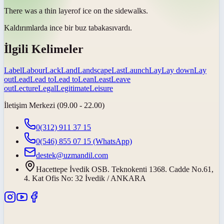
There was a thin
layer
of ice on the sidewalks.
Kaldırımlarda ince bir buz
tabakası
vardı.
İlgili Kelimeler
Label
Labour
Lack
Land
Landscape
Last
Launch
Lay
Lay down
Lay
out
Lead
Lead to
Lead to
Lean
Least
Leave
out
Lecture
Legal
Legitimate
Leisure
İletişim Merkezi (09.00 - 22.00)
0(312) 911 37 15
0(546) 855 07 15
(WhatsApp)
destek@uzmandil.com
Hacettepe İvedik OSB. Teknokenti 1368. Cadde No.61,
4. Kat Ofis No: 32 İvedik / ANKARA