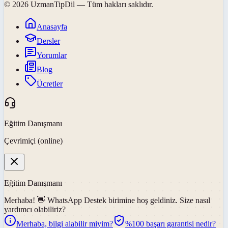
©
2026
UzmanTipDil
— Tüm hakları saklıdır.
Anasayfa
Dersler
Yorumlar
Blog
Ücretler
Eğitim Danışmanı
Çevrimiçi (online)
Eğitim Danışmanı
Merhaba! 👋
WhatsApp Destek
birimine hoş geldiniz. Size nasıl
yardımcı olabiliriz?
Merhaba, bilgi alabilir miyim?
%100 başarı garantisi nedir?