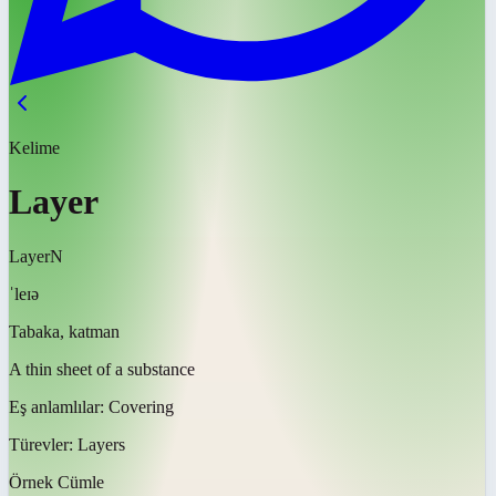
Kelime
Layer
Layer
N
ˈleɪə
Tabaka, katman
A thin sheet of a substance
Eş anlamlılar:
Covering
Türevler:
Layers
Örnek Cümle