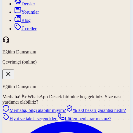
Dersler
Yorumlar
Blog
Ücretler
Eğitim Danışmanı
Çevrimiçi (online)
Eğitim Danışmanı
Merhaba! 👋
WhatsApp Destek
birimine hoş geldiniz. Size nasıl
yardımcı olabiliriz?
Merhaba, bilgi alabilir miyim?
%100 başarı garantisi nedir?
Fiyat ve taksit seçenekleri
Lütfen beni arar mısınız?