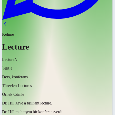
Kelime
Lecture
Lecture
N
ˈlektʃə
Ders, konferans
Türevler:
Lectures
Örnek Cümle
Dr. Hill gave a brilliant
lecture
.
Dr. Hill muhteşem bir
konferans
verdi.