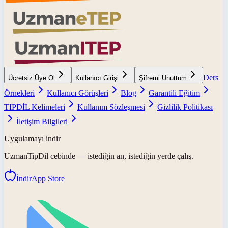
Ders
Ücretsiz Üye Ol
Kullanıcı Girişi
Şifremi Unuttum
Örnekleri
Kullanıcı Görüşleri
Blog
Garantili Eğitim
TIPDİL Kelimeleri
Kullanım Sözleşmesi
Gizlilik Politikası
İletişim Bilgileri
Uygulamayı indir
UzmanTipDil
cebinde — istediğin an, istediğin yerde çalış.
İndir
App Store