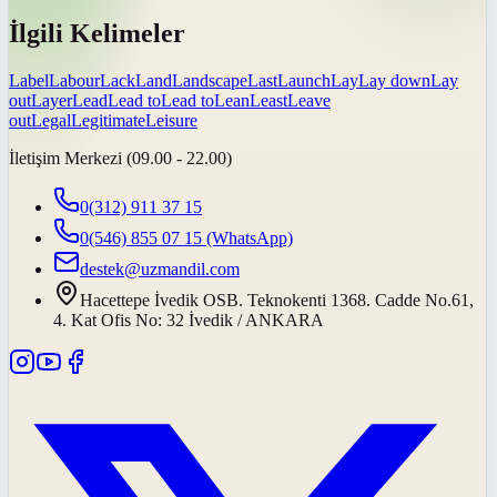
İlgili Kelimeler
Label
Labour
Lack
Land
Landscape
Last
Launch
Lay
Lay down
Lay
out
Layer
Lead
Lead to
Lead to
Lean
Least
Leave
out
Legal
Legitimate
Leisure
İletişim Merkezi (09.00 - 22.00)
0(312) 911 37 15
0(546) 855 07 15
(WhatsApp)
destek@uzmandil.com
Hacettepe İvedik OSB. Teknokenti 1368. Cadde No.61,
4. Kat Ofis No: 32 İvedik / ANKARA