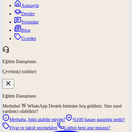
Anasayfa
Dersler
Yorumlar
Blog
Ücretler
Eğitim Danışmanı
Çevrimiçi (online)
Eğitim Danışmanı
Merhaba! 👋
WhatsApp Destek
birimine hoş geldiniz. Size nasıl
yardımcı olabiliriz?
Merhaba, bilgi alabilir miyim?
%100 başarı garantisi nedir?
Fiyat ve taksit seçenekleri
Lütfen beni arar mısınız?