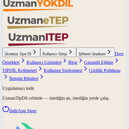
Ders
Ücretsiz Üye Ol
Kullanıcı Girişi
Şifremi Unuttum
Örnekleri
Kullanıcı Görüşleri
Blog
Garantili Eğitim
TIPDİL Kelimeleri
Kullanım Sözleşmesi
Gizlilik Politikası
İletişim Bilgileri
Uygulamayı indir
UzmanTipDil
cebinde — istediğin an, istediğin yerde çalış.
İndir
App Store