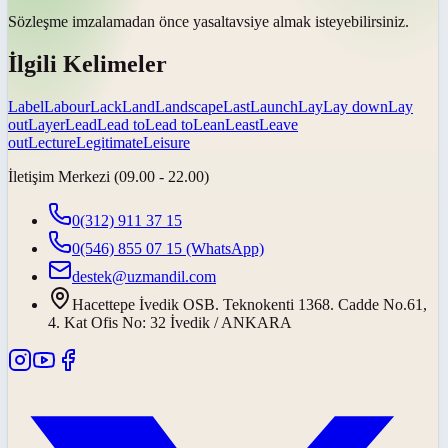
Sözleşme imzalamadan önce
yasal
tavsiye almak isteyebilirsiniz.
İlgili Kelimeler
Label
Labour
Lack
Land
Landscape
Last
Launch
Lay
Lay down
Lay
out
Layer
Lead
Lead to
Lead to
Lean
Least
Leave
out
Lecture
Legitimate
Leisure
İletişim Merkezi (09.00 - 22.00)
0(312) 911 37 15
0(546) 855 07 15
(WhatsApp)
destek@uzmandil.com
Hacettepe İvedik OSB. Teknokenti 1368. Cadde No.61,
4. Kat Ofis No: 32 İvedik / ANKARA