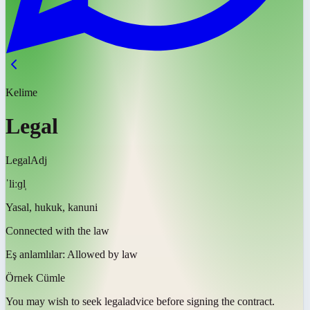
Kelime
Legal
Legal
Adj
ˈliːɡl̩
Yasal, hukuk, kanuni
Connected with the law
Eş anlamlılar:
Allowed by law
Örnek Cümle
You may wish to seek
legal
advice before signing the contract.