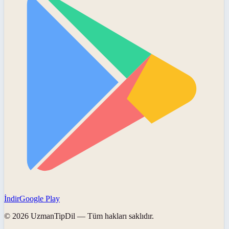
İndir
Google Play
©
2026
UzmanTipDil
— Tüm hakları saklıdır.