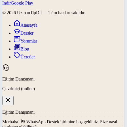
İndir
Google Play
©
2026
UzmanTipDil
— Tüm hakları saklıdır.
Anasayfa
Dersler
Yorumlar
Blog
Ücretler
Eğitim Danışmanı
Çevrimiçi (online)
Eğitim Danışmanı
Merhaba! 👋
WhatsApp Destek
birimine hoş geldiniz. Size nasıl
yardımcı olabiliriz?