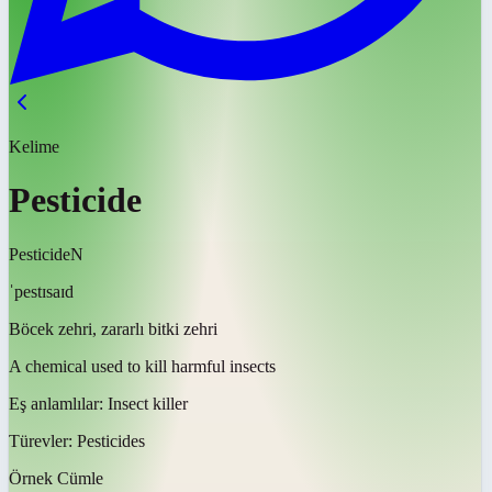
Kelime
Pesticide
Pesticide
N
ˈpestɪsaɪd
Böcek zehri, zararlı bitki zehri
A chemical used to kill harmful insects
Eş anlamlılar:
Insect killer
Türevler:
Pesticides
Örnek Cümle