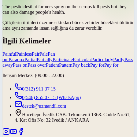
The
pesticides
that farmers spray on their crops kill pests but they
can also damage people's health.
Çiftçilerin ürünleri üzerine sıktıkları
böcek zehirleri
böcekleri öldürür
ama aynı zamanda insan sağlığına da zarar verebilir.
İlgili Kelimeler
Painful
Painless
Pair
Pale
Pan
out
Paradox
Partial
Partially
Participate
Particular
Particularly
Partly
Pass
away
Pass on
Pass over
Patient
Pattern
Pay back
Pay for
Pay for
İletişim Merkezi (09.00 - 22.00)
0(312) 911 37 15
0(546) 855 07 15
(WhatsApp)
destek@uzmandil.com
Hacettepe İvedik OSB. Teknokenti 1368. Cadde No.61,
4. Kat Ofis No: 32 İvedik / ANKARA