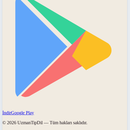
İndir
Google Play
©
2026
UzmanTipDil
— Tüm hakları saklıdır.