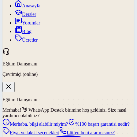
Anasayfa
Dersler
Yorumlar
Blog
Ücretler
Eğitim Danışmanı
Çevrimiçi (online)
Eğitim Danışmanı
Merhaba! 👋
WhatsApp Destek
birimine hoş geldiniz. Size nasıl
yardımcı olabiliriz?
Merhaba, bilgi alabilir miyim?
%100 başarı garantisi nedir?
Fiyat ve taksit seçenekleri
Lütfen beni arar mısınız?