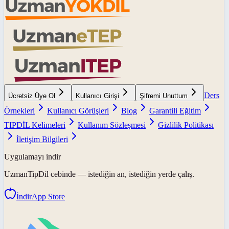
Ders
Ücretsiz Üye Ol
Kullanıcı Girişi
Şifremi Unuttum
Örnekleri
Kullanıcı Görüşleri
Blog
Garantili Eğitim
TIPDİL Kelimeleri
Kullanım Sözleşmesi
Gizlilik Politikası
İletişim Bilgileri
Uygulamayı indir
UzmanTipDil
cebinde — istediğin an, istediğin yerde çalış.
İndir
App Store