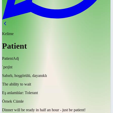
Kelime
Patient
Patient
Adj
ˈpeɪʃnt
Sabırlı, hoşgörülü, dayanıklı
The ability to wait
Eş anlamlılar:
Tolerant
Örnek Cümle
Dinner will be ready in half an hour - just be
patient
!