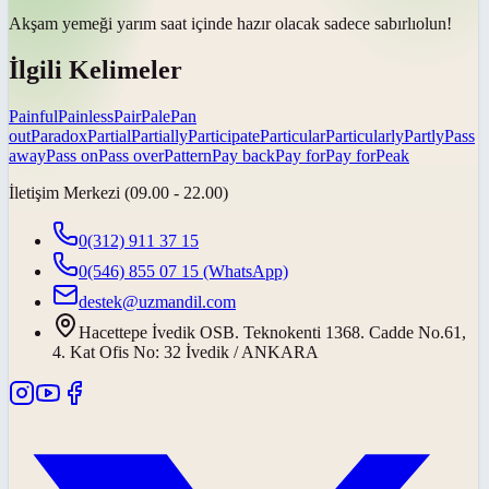
Akşam yemeği yarım saat içinde hazır olacak sadece
sabırlı
olun!
İlgili Kelimeler
Painful
Painless
Pair
Pale
Pan
out
Paradox
Partial
Partially
Participate
Particular
Particularly
Partly
Pass
away
Pass on
Pass over
Pattern
Pay back
Pay for
Pay for
Peak
İletişim Merkezi (09.00 - 22.00)
0(312) 911 37 15
0(546) 855 07 15
(WhatsApp)
destek@uzmandil.com
Hacettepe İvedik OSB. Teknokenti 1368. Cadde No.61,
4. Kat Ofis No: 32 İvedik / ANKARA