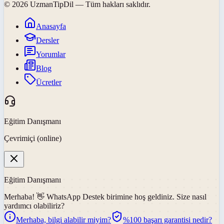
©
2026
UzmanTipDil
— Tüm hakları saklıdır.
Anasayfa
Dersler
Yorumlar
Blog
Ücretler
Eğitim Danışmanı
Çevrimiçi (online)
Eğitim Danışmanı
Merhaba! 👋
WhatsApp Destek
birimine hoş geldiniz. Size nasıl
yardımcı olabiliriz?
Merhaba, bilgi alabilir miyim?
%100 başarı garantisi nedir?