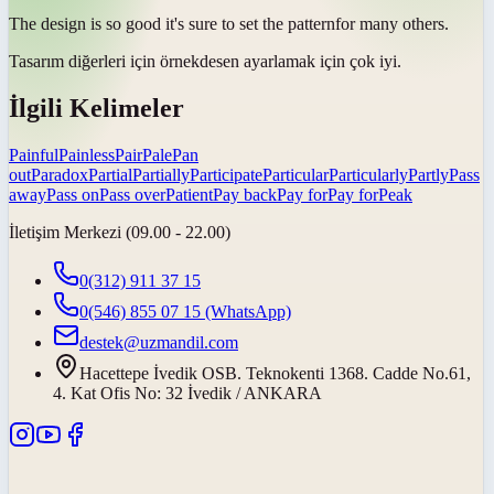
The design is so good it's sure to set the
pattern
for many others.
Tasarım diğerleri için
örnek
desen ayarlamak için çok iyi.
İlgili Kelimeler
Painful
Painless
Pair
Pale
Pan
out
Paradox
Partial
Partially
Participate
Particular
Particularly
Partly
Pass
away
Pass on
Pass over
Patient
Pay back
Pay for
Pay for
Peak
İletişim Merkezi (09.00 - 22.00)
0(312) 911 37 15
0(546) 855 07 15
(WhatsApp)
destek@uzmandil.com
Hacettepe İvedik OSB. Teknokenti 1368. Cadde No.61,
4. Kat Ofis No: 32 İvedik / ANKARA