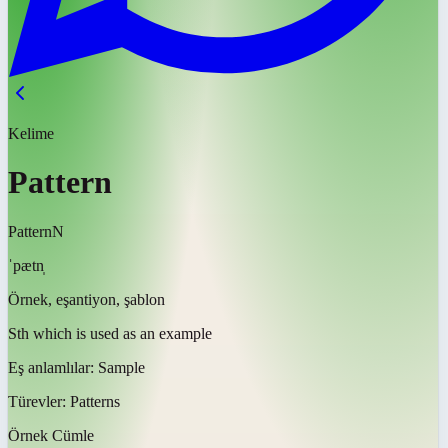
Kelime
Pattern
Pattern
N
ˈpætn̩
Örnek, eşantiyon, şablon
Sth which is used as an example
Eş anlamlılar:
Sample
Türevler:
Patterns
Örnek Cümle