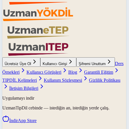
Ders
Ücretsiz Üye Ol
Kullanıcı Girişi
Şifremi Unuttum
Örnekleri
Kullanıcı Görüşleri
Blog
Garantili Eğitim
TIPDİL Kelimeleri
Kullanım Sözleşmesi
Gizlilik Politikası
İletişim Bilgileri
Uygulamayı indir
UzmanTipDil
cebinde — istediğin an, istediğin yerde çalış.
İndir
App Store