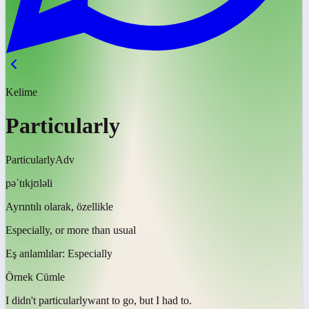
Kelime
Particularly
Particularly
Adv
pəˈtɪkjʊləli
Ayrıntılı olarak, özellikle
Especially, or more than usual
Eş anlamlılar:
Especially
Örnek Cümle
I didn't
particularly
want to go, but I had to.