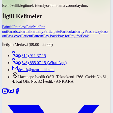
Ben
özellikle
gitmek istemiyordum, ama zorundaydım.
İlgili Kelimeler
Painful
Painless
Pair
Pale
Pan
out
Paradox
Partial
Partially
Participate
Particular
Partly
Pass away
Pass
on
Pass over
Patient
Pattern
Pay back
Pay for
Pay for
Peak
İletişim Merkezi (09.00 - 22.00)
0(312) 911 37 15
0(546) 855 07 15
(WhatsApp)
destek@uzmandil.com
Hacettepe İvedik OSB. Teknokenti 1368. Cadde No.61,
4. Kat Ofis No: 32 İvedik / ANKARA