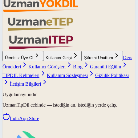
Ders
Ücretsiz Üye Ol
Kullanıcı Girişi
Şifremi Unuttum
Örnekleri
Kullanıcı Görüşleri
Blog
Garantili Eğitim
TIPDİL Kelimeleri
Kullanım Sözleşmesi
Gizlilik Politikası
İletişim Bilgileri
Uygulamayı indir
UzmanTipDil
cebinde — istediğin an, istediğin yerde çalış.
İndir
App Store