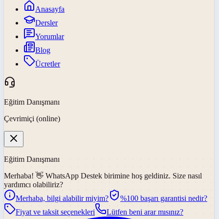
Anasayfa
Dersler
Yorumlar
Blog
Ücretler
Eğitim Danışmanı
Çevrimiçi (online)
Eğitim Danışmanı
Merhaba! 👋
WhatsApp Destek
birimine hoş geldiniz. Size nasıl
yardımcı olabiliriz?
Merhaba, bilgi alabilir miyim?
%100 başarı garantisi nedir?
Fiyat ve taksit seçenekleri
Lütfen beni arar mısınız?