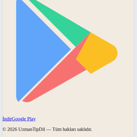
İndir
Google Play
©
2026
UzmanTipDil
— Tüm hakları saklıdır.