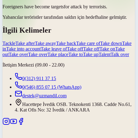
Foreigners have become
targets
for attack by terrorists.
Yabancılar teröristler tarafından saldırı için
hedef
haline gelmiştir.
İlgili Kelimeler
Tackle
Take after
Take away
Take back
Take care of
Take down
Take
in
Take into account
Take leave of
Take off
Take off
Take on
Take
out
Take over
Take over
Take place
Take to
Take up
Talent
Talk over
İletişim Merkezi (09.00 - 22.00)
0(312) 911 37 15
0(546) 855 07 15
(WhatsApp)
destek@uzmandil.com
Hacettepe İvedik OSB. Teknokenti 1368. Cadde No.61,
4. Kat Ofis No: 32 İvedik / ANKARA