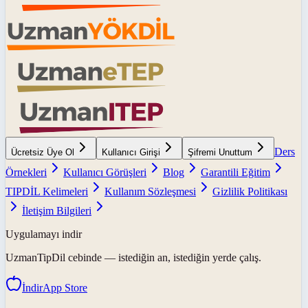
Ders
Ücretsiz Üye Ol
Kullanıcı Girişi
Şifremi Unuttum
Örnekleri
Kullanıcı Görüşleri
Blog
Garantili Eğitim
TIPDİL Kelimeleri
Kullanım Sözleşmesi
Gizlilik Politikası
İletişim Bilgileri
Uygulamayı indir
UzmanTipDil
cebinde — istediğin an, istediğin yerde çalış.
İndir
App Store