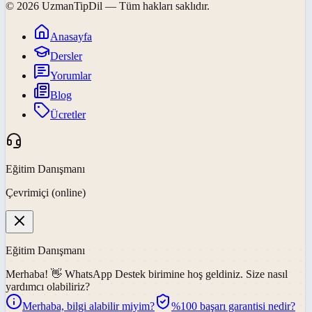
©
2026
UzmanTipDil
— Tüm hakları saklıdır.
Anasayfa
Dersler
Yorumlar
Blog
Ücretler
Eğitim Danışmanı
Çevrimiçi (online)
Eğitim Danışmanı
Merhaba! 👋
WhatsApp Destek
birimine hoş geldiniz. Size nasıl
yardımcı olabiliriz?
Merhaba, bilgi alabilir miyim?
%100 başarı garantisi nedir?