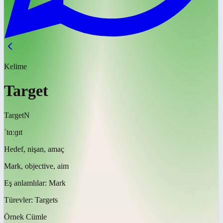
Kelime
Target
Target
N
ˈtɑːɡɪt
Hedef, nişan, amaç
Mark, objective, aim
Eş anlamlılar:
Mark
Türevler:
Targets
Örnek Cümle