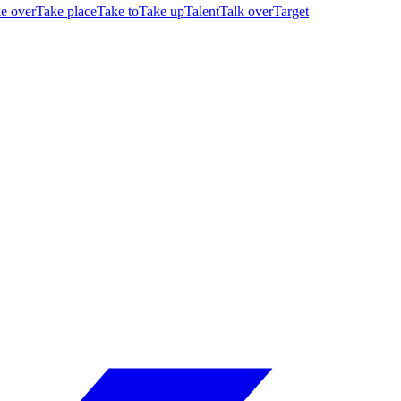
e over
Take place
Take to
Take up
Talent
Talk over
Target