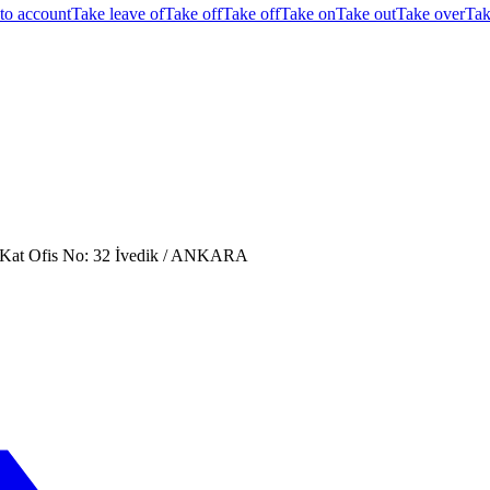
to account
Take leave of
Take off
Take off
Take on
Take out
Take over
Tak
. Kat Ofis No: 32 İvedik / ANKARA