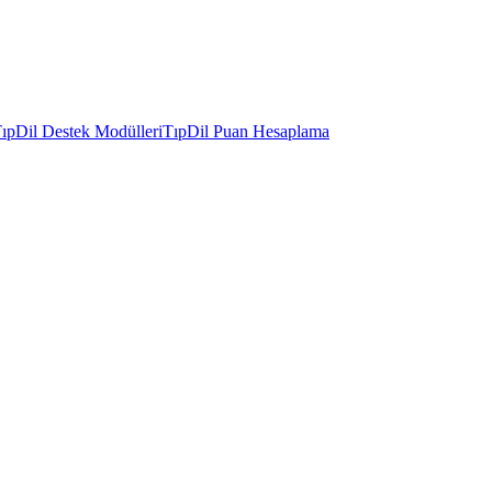
ıpDil Destek Modülleri
TıpDil Puan Hesaplama