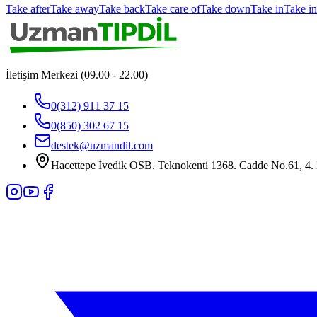
Take after
Take away
Take back
Take care of
Take down
Take in
Take in
İletişim Merkezi (09.00 - 22.00)
0(312) 911 37 15
0(850) 302 67 15
destek@uzmandil.com
Hacettepe İvedik OSB. Teknokenti 1368. Cadde No.61, 4