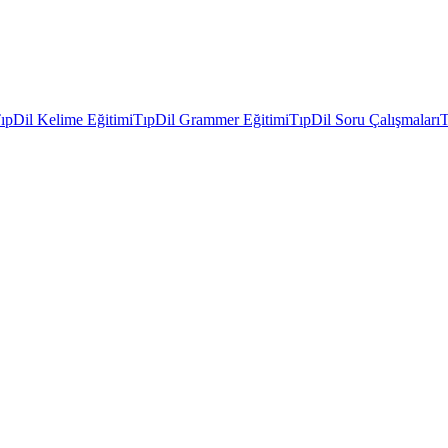
ıpDil Kelime Eğitimi
TıpDil Grammer Eğitimi
TıpDil Soru Çalışmaları
T