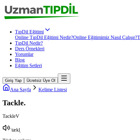
TıpDil Eğitimi
Online TıpDil Eğitimi Nedir?
Online Eğitimimiz Nasıl Çalışır?
T
TıpDil Nedir?
Ders Örnekleri
Yorumlar
Blog
Eğitim Setleri
Giriş Yap
Ücretsiz Üye Ol
Ana Sayfa
Kelime Listesi
Tackle
.
Tackle
V
ˈtækl̩