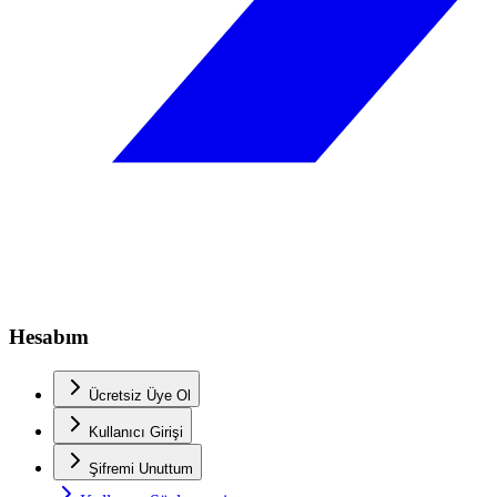
Hesabım
Ücretsiz Üye Ol
Kullanıcı Girişi
Şifremi Unuttum