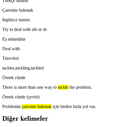
Türkçe anlamı
Çaresine bakmak
İngilizce tanımı
Try to deal with sth or sb
Eş anlamlılar
Deal with
Türevleri
tackles,tackling,tackled
Örnek cümle
There is more than one way to
tackle
the problem.
Örnek cümle (çeviri)
Problemin
çaresine bakmak
için birden fazla yol var.
Diğer kelimeler