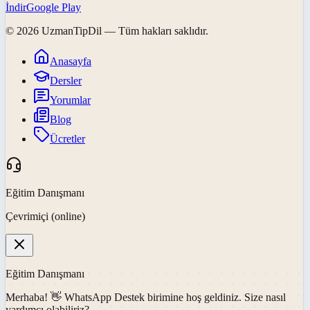
İndir
Google Play
©
2026
UzmanTipDil
— Tüm hakları saklıdır.
Anasayfa
Dersler
Yorumlar
Blog
Ücretler
Eğitim Danışmanı
Çevrimiçi (online)
Eğitim Danışmanı
Merhaba! 👋
WhatsApp Destek
birimine hoş geldiniz. Size nasıl
yardımcı olabiliriz?