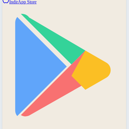
İndir
App Store