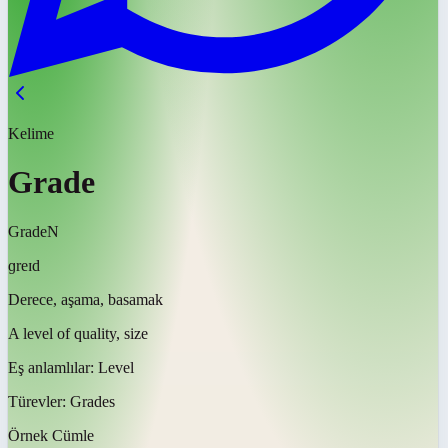
Kelime
Grade
Grade
N
ɡreɪd
Derece, aşama, basamak
A level of quality, size
Eş anlamlılar:
Level
Türevler:
Grades
Örnek Cümle