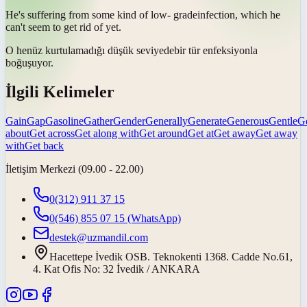
He's suffering from some kind of low-
grade
infection, which he
can't seem to get rid of yet.
O henüz kurtulamadığı düşük
seviyede
bir tür enfeksiyonla
boğuşuyor.
İlgili Kelimeler
Gain
Gap
Gasoline
Gather
Gender
Generally
Generate
Generous
Gentle
G
about
Get across
Get along with
Get around
Get at
Get away
Get away
with
Get back
İletişim Merkezi (09.00 - 22.00)
0(312) 911 37 15
0(546) 855 07 15
(WhatsApp)
destek@uzmandil.com
Hacettepe İvedik OSB. Teknokenti 1368. Cadde No.61,
4. Kat Ofis No: 32 İvedik / ANKARA