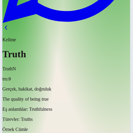
Kelime
Truth
Truth
N
truːθ
Gerçek, hakikat, doğruluk
The quality of being true
Eş anlamlılar:
Truthfulness
Türevler:
Truths
Örnek Cümle