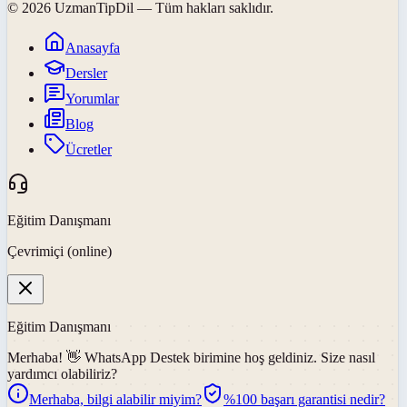
©
2026
UzmanTipDil
— Tüm hakları saklıdır.
Anasayfa
Dersler
Yorumlar
Blog
Ücretler
Eğitim Danışmanı
Çevrimiçi (online)
Eğitim Danışmanı
Merhaba! 👋
WhatsApp Destek
birimine hoş geldiniz. Size nasıl
yardımcı olabiliriz?
Merhaba, bilgi alabilir miyim?
%100 başarı garantisi nedir?