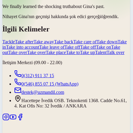
We finally learned the shocking
truth
about Gina's past.
Nihayet Gina'nın geçmişi hakkında şok edici
gerçeği
öğrendik.
İlgili Kelimeler
Tackle
Take after
Take away
Take back
Take care of
Take down
Take
in
Take into account
Take leave of
Take off
Take off
Take on
Take
out
Take over
Take over
Take place
Take to
Take up
Talent
Talk over
İletişim Merkezi (09.00 - 22.00)
0(312) 911 37 15
0(546) 855 07 15
(WhatsApp)
destek@uzmandil.com
Hacettepe İvedik OSB. Teknokenti 1368. Cadde No.61,
4. Kat Ofis No: 32 İvedik / ANKARA