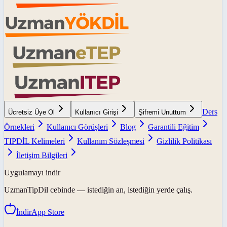
Ders
Ücretsiz Üye Ol
Kullanıcı Girişi
Şifremi Unuttum
Örnekleri
Kullanıcı Görüşleri
Blog
Garantili Eğitim
TIPDİL Kelimeleri
Kullanım Sözleşmesi
Gizlilik Politikası
İletişim Bilgileri
Uygulamayı indir
UzmanTipDil
cebinde — istediğin an, istediğin yerde çalış.
İndir
App Store