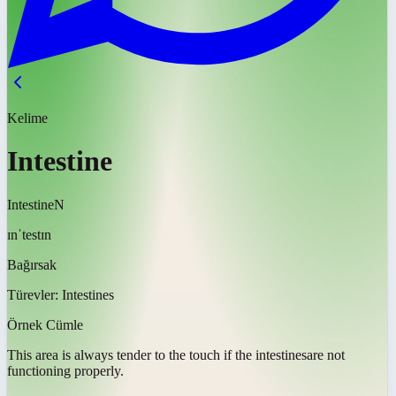
Kelime
Intestine
Intestine
N
ɪnˈtestɪn
Bağırsak
Türevler:
Intestines
Örnek Cümle
This area is always tender to the touch if the
intestines
are not
functioning properly.