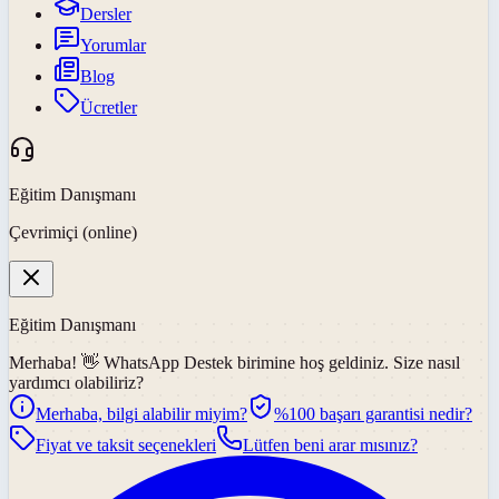
Dersler
Yorumlar
Blog
Ücretler
Eğitim Danışmanı
Çevrimiçi (online)
Eğitim Danışmanı
Merhaba! 👋
WhatsApp Destek
birimine hoş geldiniz. Size nasıl
yardımcı olabiliriz?
Merhaba, bilgi alabilir miyim?
%100 başarı garantisi nedir?
Fiyat ve taksit seçenekleri
Lütfen beni arar mısınız?