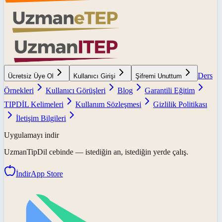
Ders
Ücretsiz Üye Ol
Kullanıcı Girişi
Şifremi Unuttum
Örnekleri
Kullanıcı Görüşleri
Blog
Garantili Eğitim
TIPDİL Kelimeleri
Kullanım Sözleşmesi
Gizlilik Politikası
İletişim Bilgileri
Uygulamayı indir
UzmanTipDil
cebinde — istediğin an, istediğin yerde çalış.
İndir
App Store