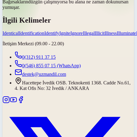
Bağırsakların
düzgün çalışmıyorsa bu alana ne zaman dokunursan
yumuşar.
İlgili Kelimeler
Identical
Identification
Identify
Ignite
Ignore
Illegal
Illicit
Illness
Illuminate
İletişim Merkezi (09.00 - 22.00)
0(312) 911 37 15
0(546) 855 07 15
(WhatsApp)
destek@uzmandil.com
Hacettepe İvedik OSB. Teknokenti 1368. Cadde No.61,
4. Kat Ofis No: 32 İvedik / ANKARA