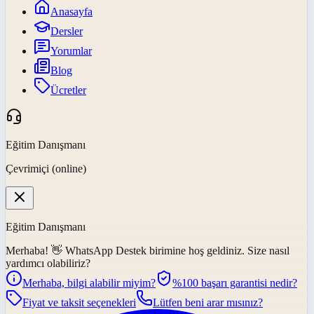
Anasayfa
Dersler
Yorumlar
Blog
Ücretler
Eğitim Danışmanı
Çevrimiçi (online)
Eğitim Danışmanı
Merhaba! 👋
WhatsApp Destek
birimine hoş geldiniz. Size nasıl
yardımcı olabiliriz?
Merhaba, bilgi alabilir miyim?
%100 başarı garantisi nedir?
Fiyat ve taksit seçenekleri
Lütfen beni arar mısınız?