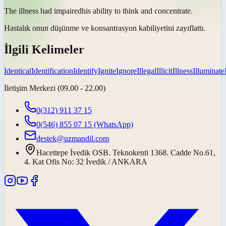
The illness had
impaired
his ability to think and concentrate.
Hastalık onun düşünme ve konsantrasyon kabiliyetini
zayıflattı
.
İlgili Kelimeler
Identical
Identification
Identify
Ignite
Ignore
Illegal
Illicit
Illness
Illuminate
İletişim Merkezi (09.00 - 22.00)
0(312) 911 37 15
0(546) 855 07 15
(WhatsApp)
destek@uzmandil.com
Hacettepe İvedik OSB. Teknokenti 1368. Cadde No.61,
4. Kat Ofis No: 32 İvedik / ANKARA