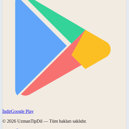
İndir
Google Play
©
2026
UzmanTipDil
— Tüm hakları saklıdır.