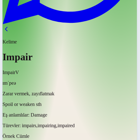
Kelime
Impair
Impair
V
ɪmˈpeə
Zarar vermek, zayıflatmak
Spoil or weaken sth
Eş anlamlılar:
Damage
Türevler:
impairs,impairing,impaired
Örnek Cümle