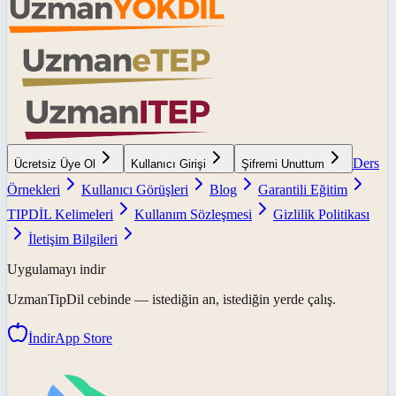
Ders
Ücretsiz Üye Ol
Kullanıcı Girişi
Şifremi Unuttum
Örnekleri
Kullanıcı Görüşleri
Blog
Garantili Eğitim
TIPDİL Kelimeleri
Kullanım Sözleşmesi
Gizlilik Politikası
İletişim Bilgileri
Uygulamayı indir
UzmanTipDil
cebinde — istediğin an, istediğin yerde çalış.
İndir
App Store