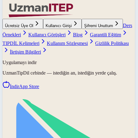
Ders
Ücretsiz Üye Ol
Kullanıcı Girişi
Şifremi Unuttum
Örnekleri
Kullanıcı Görüşleri
Blog
Garantili Eğitim
TIPDİL Kelimeleri
Kullanım Sözleşmesi
Gizlilik Politikası
İletişim Bilgileri
Uygulamayı indir
UzmanTipDil
cebinde — istediğin an, istediğin yerde çalış.
İndir
App Store