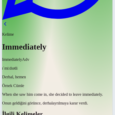
Kelime
Immediately
Immediately
Adv
ɪˈmiːdɪətli
Derhal, hemen
Örnek Cümle
When she saw him come in, she decided to leave
immediately
.
Onun geldiğini görünce,
derhal
ayrılmaya karar verdi.
İlgili Kelimeler