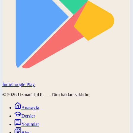
İndir
Google Play
©
2026
UzmanTipDil
— Tüm hakları saklıdır.
Anasayfa
Dersler
Yorumlar
Blog