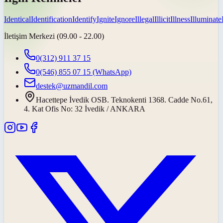
Identical
Identification
Identify
Ignite
Ignore
Illegal
Illicit
Illness
Illuminate
İletişim Merkezi (09.00 - 22.00)
0(312) 911 37 15
0(546) 855 07 15
(WhatsApp)
destek@uzmandil.com
Hacettepe İvedik OSB. Teknokenti 1368. Cadde No.61,
4. Kat Ofis No: 32 İvedik / ANKARA