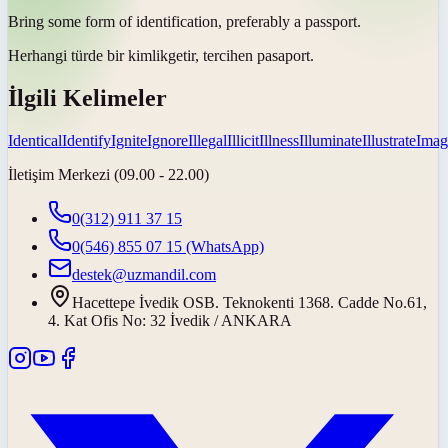
Bring some form of
identification
, preferably a passport.
Herhangi türde bir
kimlik
getir, tercihen pasaport.
İlgili Kelimeler
Identical
Identify
Ignite
Ignore
Illegal
Illicit
Illness
Illuminate
Illustrate
Imag
İletişim Merkezi (09.00 - 22.00)
0(312) 911 37 15
0(546) 855 07 15
(WhatsApp)
destek@uzmandil.com
Hacettepe İvedik OSB. Teknokenti 1368. Cadde No.61,
4. Kat Ofis No: 32 İvedik / ANKARA