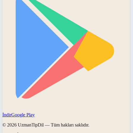
İndir
Google Play
©
2026
UzmanTipDil
— Tüm hakları saklıdır.