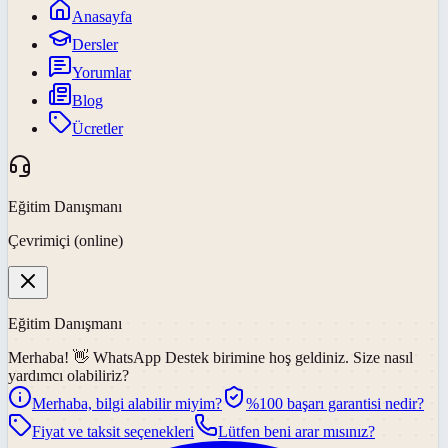
Anasayfa
Dersler
Yorumlar
Blog
Ücretler
Eğitim Danışmanı
Çevrimiçi (online)
Eğitim Danışmanı
Merhaba! 👋
WhatsApp Destek
birimine hoş geldiniz. Size nasıl
yardımcı olabiliriz?
Merhaba, bilgi alabilir miyim?
%100 başarı garantisi nedir?
Fiyat ve taksit seçenekleri
Lütfen beni arar mısınız?