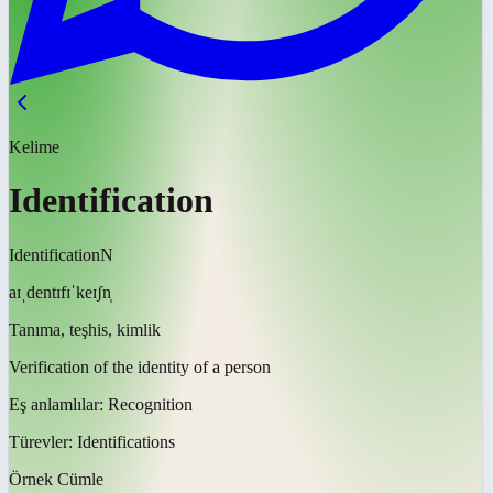
Kelime
Identification
Identification
N
aɪˌdentɪfɪˈkeɪʃn̩
Tanıma, teşhis, kimlik
Verification of the identity of a person
Eş anlamlılar:
Recognition
Türevler:
Identifications
Örnek Cümle