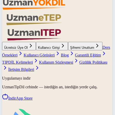
Ders
Ücretsiz Üye Ol
Kullanıcı Girişi
Şifremi Unuttum
Örnekleri
Kullanıcı Görüşleri
Blog
Garantili Eğitim
TIPDİL Kelimeleri
Kullanım Sözleşmesi
Gizlilik Politikası
İletişim Bilgileri
Uygulamayı indir
UzmanTipDil
cebinde — istediğin an, istediğin yerde çalış.
İndir
App Store