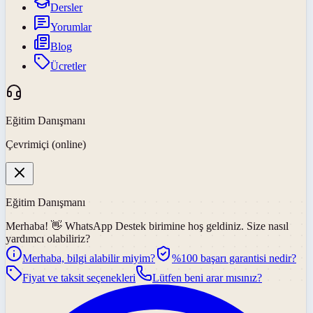
Dersler
Yorumlar
Blog
Ücretler
Eğitim Danışmanı
Çevrimiçi (online)
Eğitim Danışmanı
Merhaba! 👋
WhatsApp Destek
birimine hoş geldiniz. Size nasıl
yardımcı olabiliriz?
Merhaba, bilgi alabilir miyim?
%100 başarı garantisi nedir?
Fiyat ve taksit seçenekleri
Lütfen beni arar mısınız?