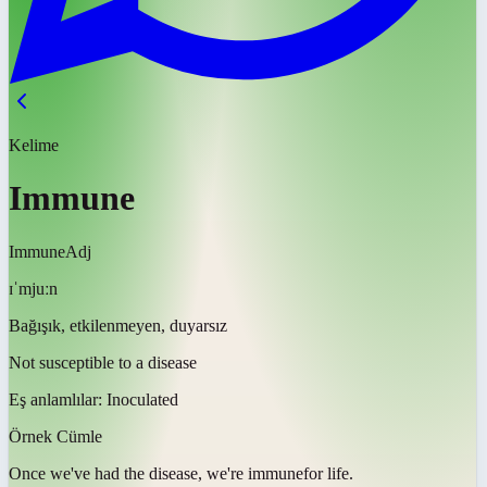
Kelime
Immune
Immune
Adj
ɪˈmjuːn
Bağışık, etkilenmeyen, duyarsız
Not susceptible to a disease
Eş anlamlılar:
Inoculated
Örnek Cümle
Once we've had the disease, we're
immune
for life.