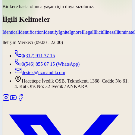
Bir kere hasta olunca yaşam için
duyarsız
oluruz.
İlgili Kelimeler
Identical
Identification
Identify
Ignite
Ignore
Illegal
Illicit
Illness
Illuminate
İletişim Merkezi (09.00 - 22.00)
0(312) 911 37 15
0(546) 855 07 15
(WhatsApp)
destek@uzmandil.com
Hacettepe İvedik OSB. Teknokenti 1368. Cadde No.61,
4. Kat Ofis No: 32 İvedik / ANKARA