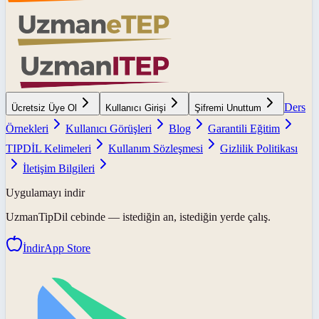
Ders
Ücretsiz Üye Ol
Kullanıcı Girişi
Şifremi Unuttum
Örnekleri
Kullanıcı Görüşleri
Blog
Garantili Eğitim
TIPDİL Kelimeleri
Kullanım Sözleşmesi
Gizlilik Politikası
İletişim Bilgileri
Uygulamayı indir
UzmanTipDil
cebinde — istediğin an, istediğin yerde çalış.
İndir
App Store