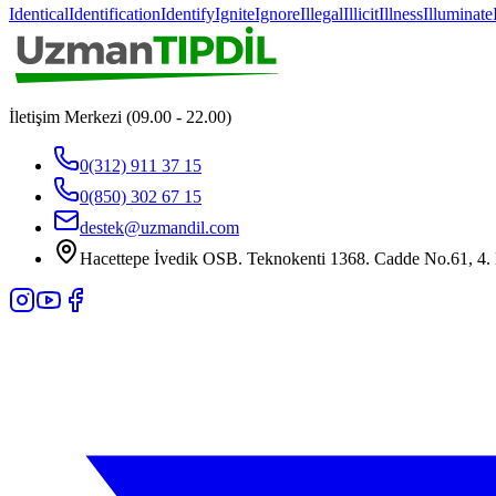
Identical
Identification
Identify
Ignite
Ignore
Illegal
Illicit
Illness
Illuminate
İletişim Merkezi (09.00 - 22.00)
0(312) 911 37 15
0(850) 302 67 15
destek@uzmandil.com
Hacettepe İvedik OSB. Teknokenti 1368. Cadde No.61, 4