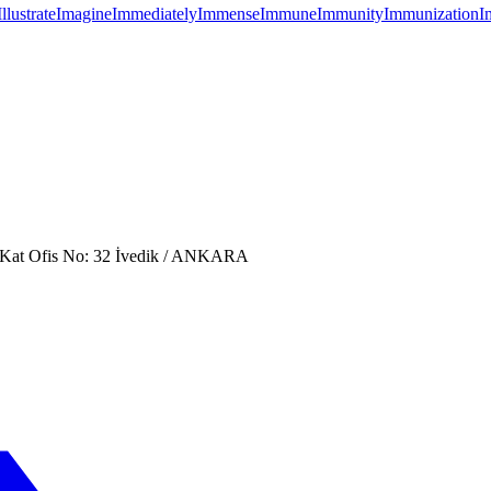
Illustrate
Imagine
Immediately
Immense
Immune
Immunity
Immunization
I
. Kat Ofis No: 32 İvedik / ANKARA