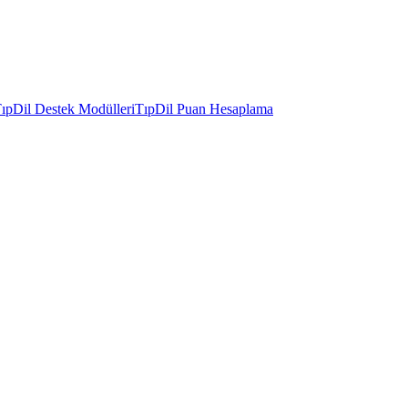
ıpDil Destek Modülleri
TıpDil Puan Hesaplama