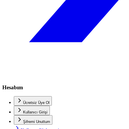
Hesabım
Ücretsiz Üye Ol
Kullanıcı Girişi
Şifremi Unuttum