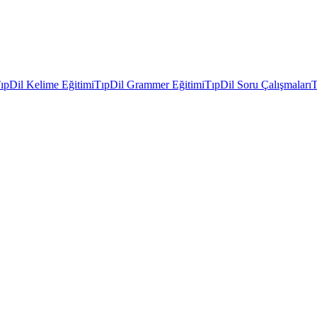
ıpDil Kelime Eğitimi
TıpDil Grammer Eğitimi
TıpDil Soru Çalışmaları
T