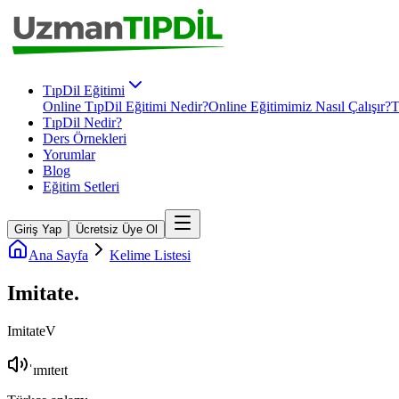
TıpDil Eğitimi
Online TıpDil Eğitimi Nedir?
Online Eğitimimiz Nasıl Çalışır?
T
TıpDil Nedir?
Ders Örnekleri
Yorumlar
Blog
Eğitim Setleri
Giriş Yap
Ücretsiz Üye Ol
Ana Sayfa
Kelime Listesi
Imitate
.
Imitate
V
ˈɪmɪteɪt