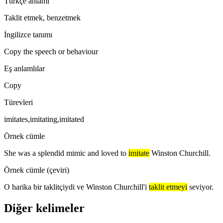
Türkçe anlamı
Taklit etmek, benzetmek
İngilizce tanımı
Copy the speech or behaviour
Eş anlamlılar
Copy
Türevleri
imitates,imitating,imitated
Örnek cümle
She was a splendid mimic and loved to
imitate
Winston Churchill.
Örnek cümle (çeviri)
O harika bir taklitçiydi ve Winston Churchill'i
taklit etmeyi
seviyor.
Diğer kelimeler