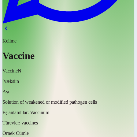
Kelime
Vaccine
Vaccine
N
ˈvæksiːn
Aşı
Solution of weakened or modified pathogen cells
Eş anlamlılar:
Vaccinum
Türevler:
vaccines
Örnek Cümle