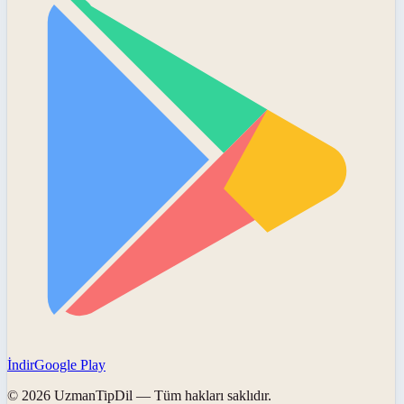
İndir
Google Play
©
2026
UzmanTipDil
— Tüm hakları saklıdır.