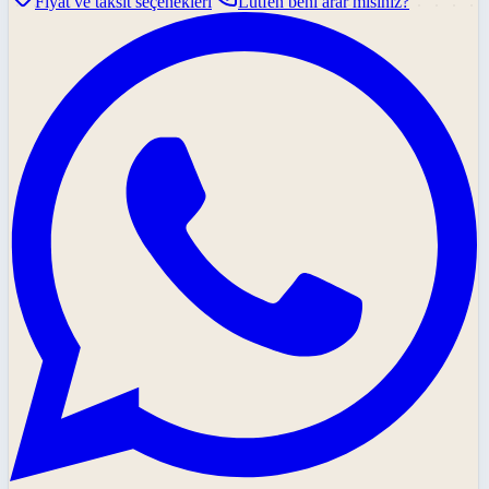
Fiyat ve taksit seçenekleri
Lütfen beni arar mısınız?