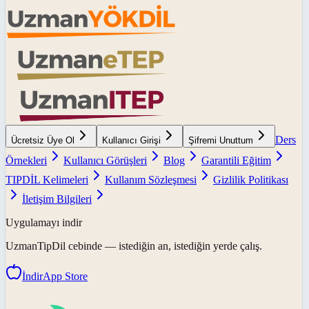
Ders
Ücretsiz Üye Ol
Kullanıcı Girişi
Şifremi Unuttum
Örnekleri
Kullanıcı Görüşleri
Blog
Garantili Eğitim
TIPDİL Kelimeleri
Kullanım Sözleşmesi
Gizlilik Politikası
İletişim Bilgileri
Uygulamayı indir
UzmanTipDil
cebinde — istediğin an, istediğin yerde çalış.
İndir
App Store