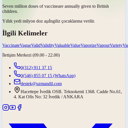
Seven million doses of
vaccine
are annually given to British
children.
Yıllık yedi milyon doz
aşı
İngiliz çocuklarına verilir.
İlgili Kelimeler
Vaccinate
Vague
Valid
Validity
Valuable
Value
Vaporize
Vapour
Variety
Va
İletişim Merkezi (09.00 - 22.00)
0(312) 911 37 15
0(546) 855 07 15
(WhatsApp)
destek@uzmandil.com
Hacettepe İvedik OSB. Teknokenti 1368. Cadde No.61,
4. Kat Ofis No: 32 İvedik / ANKARA