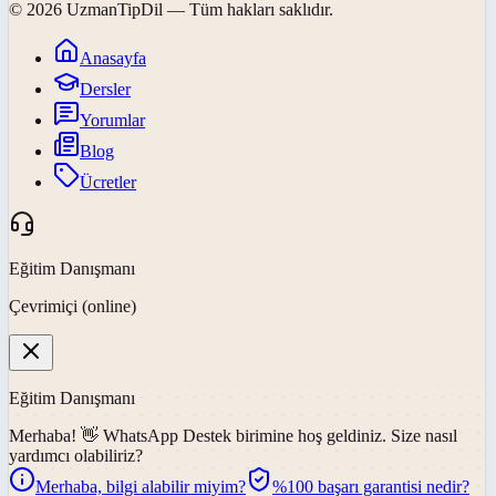
©
2026
UzmanTipDil
— Tüm hakları saklıdır.
Anasayfa
Dersler
Yorumlar
Blog
Ücretler
Eğitim Danışmanı
Çevrimiçi (online)
Eğitim Danışmanı
Merhaba! 👋
WhatsApp Destek
birimine hoş geldiniz. Size nasıl
yardımcı olabiliriz?
Merhaba, bilgi alabilir miyim?
%100 başarı garantisi nedir?