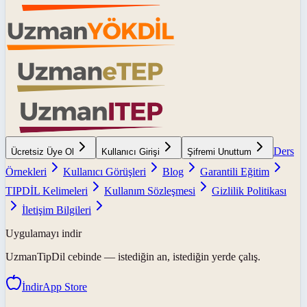
Ders
Ücretsiz Üye Ol
Kullanıcı Girişi
Şifremi Unuttum
Örnekleri
Kullanıcı Görüşleri
Blog
Garantili Eğitim
TIPDİL Kelimeleri
Kullanım Sözleşmesi
Gizlilik Politikası
İletişim Bilgileri
Uygulamayı indir
UzmanTipDil
cebinde — istediğin an, istediğin yerde çalış.
İndir
App Store