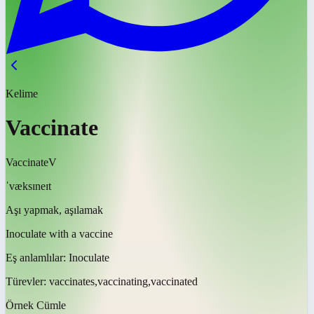
Kelime
Vaccinate
Vaccinate
V
ˈvæksɪneɪt
Aşı yapmak, aşılamak
Inoculate with a vaccine
Eş anlamlılar:
Inoculate
Türevler:
vaccinates,vaccinating,vaccinated
Örnek Cümle