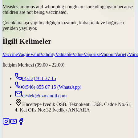
Measles, mumps and whooping cough are spreading again because
children are not being
vaccinated
.
Çocuklara
aşı yapılmadığı
için kızamık, kabakulak ve boğmaca
yeniden yayılıyor.
İlgili Kelimeler
Vaccine
Vague
Valid
Validity
Valuable
Value
Vaporize
Vapour
Variety
Vari
İletişim Merkezi (09.00 - 22.00)
0(312) 911 37 15
0(546) 855 07 15
(WhatsApp)
destek@uzmandil.com
Hacettepe İvedik OSB. Teknokenti 1368. Cadde No.61,
4. Kat Ofis No: 32 İvedik / ANKARA