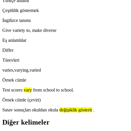
Türkçe anlamı
Çeşitlilik göstermek
İngilizce tanımı
Give variety to, make diverse
Eş anlamlılar
Differ
Türevleri
varies,varying,varied
Örnek cümle
Test scores
vary
from school to school.
Örnek cümle (çeviri)
Sınav sonuçları okuldan okula
değişiklik gösterir
.
Diğer kelimeler