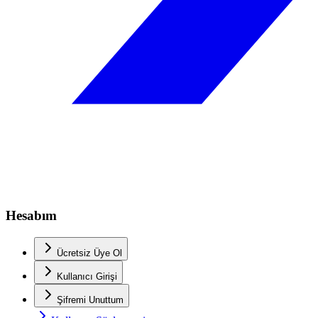
Hesabım
Ücretsiz Üye Ol
Kullanıcı Girişi
Şifremi Unuttum