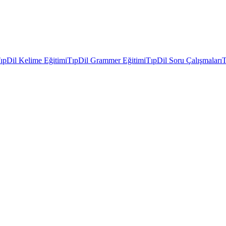
ıpDil Kelime Eğitimi
TıpDil Grammer Eğitimi
TıpDil Soru Çalışmaları
T