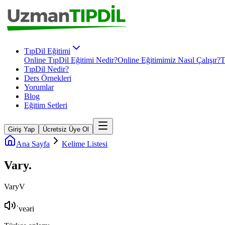
TıpDil Eğitimi
Online TıpDil Eğitimi Nedir?
Online Eğitimimiz Nasıl Çalışır?
T
TıpDil Nedir?
Ders Örnekleri
Yorumlar
Blog
Eğitim Setleri
Giriş Yap
Ücretsiz Üye Ol
Ana Sayfa
Kelime Listesi
Vary
.
Vary
V
ˈveəri