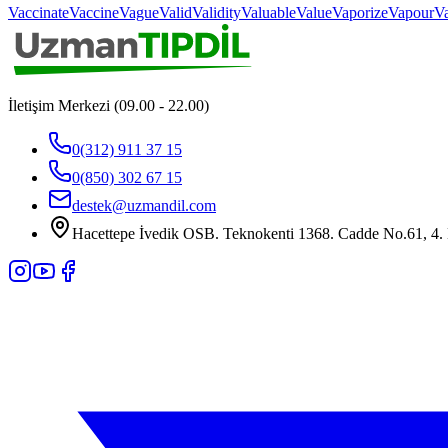
Vaccinate
Vaccine
Vague
Valid
Validity
Valuable
Value
Vaporize
Vapour
Va
İletişim Merkezi (09.00 - 22.00)
0(312) 911 37 15
0(850) 302 67 15
destek@uzmandil.com
Hacettepe İvedik OSB. Teknokenti 1368. Cadde No.61, 4