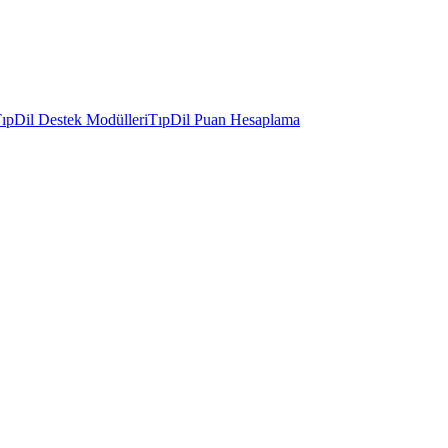
ıpDil Destek Modülleri
TıpDil Puan Hesaplama