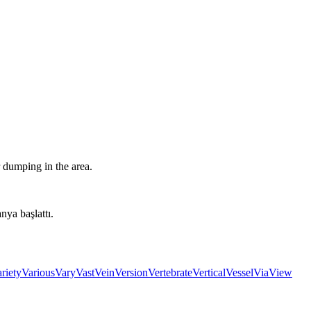
 dumping in the area.
nya başlattı.
riety
Various
Vary
Vast
Vein
Version
Vertebrate
Vertical
Vessel
Via
View