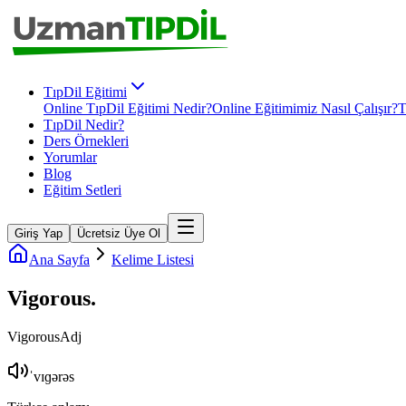
TıpDil Eğitimi
Online TıpDil Eğitimi Nedir?
Online Eğitimimiz Nasıl Çalışır?
T
TıpDil Nedir?
Ders Örnekleri
Yorumlar
Blog
Eğitim Setleri
Giriş Yap
Ücretsiz Üye Ol
Ana Sayfa
Kelime Listesi
Vigorous
.
Vigorous
Adj
ˈvɪɡərəs