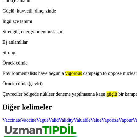
Türkçe anlamı
Güçlü, kuvvetli, dinç, zinde
İngilizce tanımı
Strength, energy or enthusiasm
Eş anlamlılar
Strong
Örnek cümle
Environmentalists have begun a
vigorous
campaign to oppose nuclear
Örnek cümle (çeviri)
Çevreciler bölgede nükleer deneme yapılmasına karşı
güçlü
bir kampa
Diğer kelimeler
Vaccinate
Vaccine
Vague
Valid
Validity
Valuable
Value
Vaporize
Vapour
Va