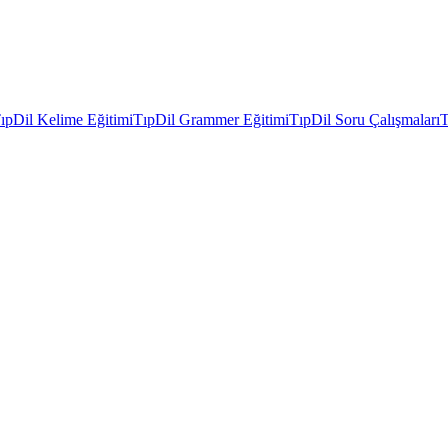
ıpDil Kelime Eğitimi
TıpDil Grammer Eğitimi
TıpDil Soru Çalışmaları
T