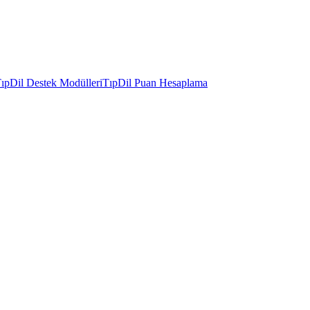
ıpDil Destek Modülleri
TıpDil Puan Hesaplama