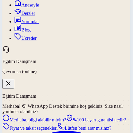
Anasayfa
Dersler
Yorumlar
Blog
Ücretler
Eğitim Danışmanı
Çevrimiçi (online)
Eğitim Danışmanı
Merhaba! 👋
WhatsApp Destek
birimine hoş geldiniz. Size nasıl
yardımcı olabiliriz?
Merhaba, bilgi alabilir miyim?
%100 başarı garantisi nedir?
Fiyat ve taksit seçenekleri
Lütfen beni arar mısınız?