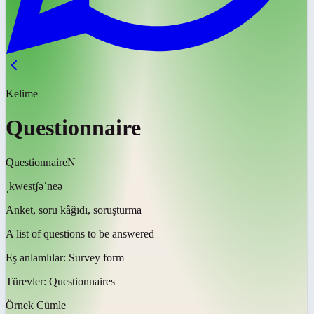
Kelime
Questionnaire
Questionnaire
N
ˌkwestʃəˈneə
Anket, soru kâğıdı, soruşturma
A list of questions to be answered
Eş anlamlılar:
Survey form
Türevler:
Questionnaires
Örnek Cümle