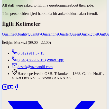
All staff were asked to fill in a
questionnaire
about their jobs.
Tüm personelden işleri hakkında bir
anket
doldurmaları istendi.
İlgili Kelimeler
Qualified
Quality
Quantity
Quarantine
Quarter
Queen
Quick
Quiet
Quit
Qu
İletişim Merkezi (09.00 - 22.00)
0(312) 911 37 15
0(546) 855 07 15
(WhatsApp)
destek@uzmandil.com
Hacettepe İvedik OSB. Teknokenti 1368. Cadde No.61,
4. Kat Ofis No: 32 İvedik / ANKARA