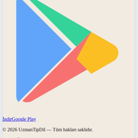
İndir
Google Play
©
2026
UzmanTipDil
— Tüm hakları saklıdır.