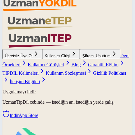
Ders
Ücretsiz Üye Ol
Kullanıcı Girişi
Şifremi Unuttum
Örnekleri
Kullanıcı Görüşleri
Blog
Garantili Eğitim
TIPDİL Kelimeleri
Kullanım Sözleşmesi
Gizlilik Politikası
İletişim Bilgileri
Uygulamayı indir
UzmanTipDil
cebinde — istediğin an, istediğin yerde çalış.
İndir
App Store