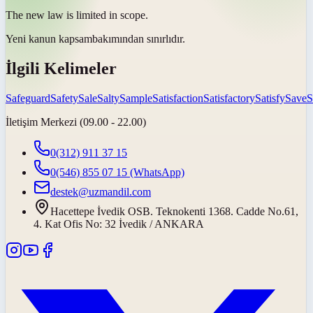
The new law is limited in
scope
.
Yeni kanun
kapsam
bakımından sınırlıdır.
İlgili Kelimeler
Safeguard
Safety
Sale
Salty
Sample
Satisfaction
Satisfactory
Satisfy
Save
S
İletişim Merkezi (09.00 - 22.00)
0(312) 911 37 15
0(546) 855 07 15
(WhatsApp)
destek@uzmandil.com
Hacettepe İvedik OSB. Teknokenti 1368. Cadde No.61,
4. Kat Ofis No: 32 İvedik / ANKARA