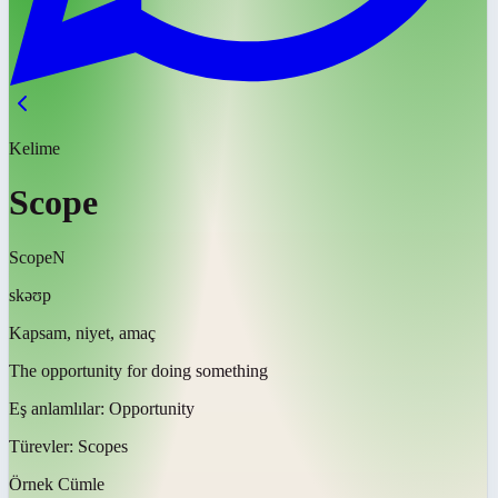
Kelime
Scope
Scope
N
skəʊp
Kapsam, niyet, amaç
The opportunity for doing something
Eş anlamlılar:
Opportunity
Türevler:
Scopes
Örnek Cümle