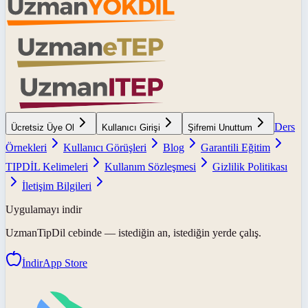
Ders
Ücretsiz Üye Ol
Kullanıcı Girişi
Şifremi Unuttum
Örnekleri
Kullanıcı Görüşleri
Blog
Garantili Eğitim
TIPDİL Kelimeleri
Kullanım Sözleşmesi
Gizlilik Politikası
İletişim Bilgileri
Uygulamayı indir
UzmanTipDil
cebinde — istediğin an, istediğin yerde çalış.
İndir
App Store