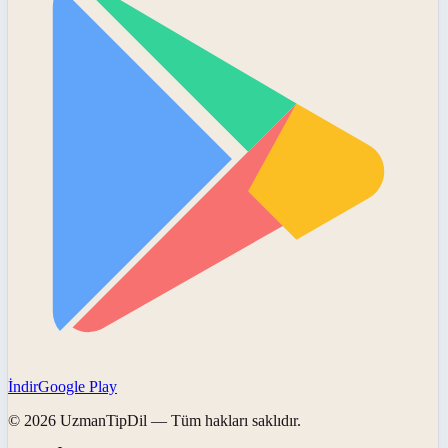
İndir
Google Play
©
2026
UzmanTipDil
— Tüm hakları saklıdır.