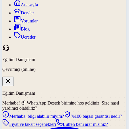
Anasayfa
Dersler
Yorumlar
Blog
Ücretler
Eğitim Danışmanı
Çevrimiçi (online)
Eğitim Danışmanı
Merhaba! 👋
WhatsApp Destek
birimine hoş geldiniz. Size nasıl
yardımcı olabiliriz?
Merhaba, bilgi alabilir miyim?
%100 başarı garantisi nedir?
Fiyat ve taksit seçenekleri
Lütfen beni arar mısınız?