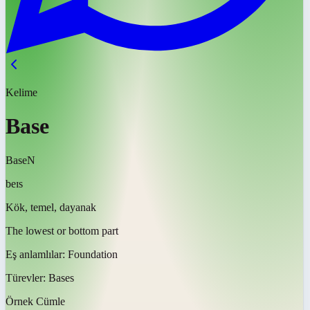
Kelime
Base
Base
N
beɪs
Kök, temel, dayanak
The lowest or bottom part
Eş anlamlılar:
Foundation
Türevler:
Bases
Örnek Cümle