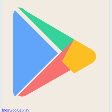
İndir
Google Play