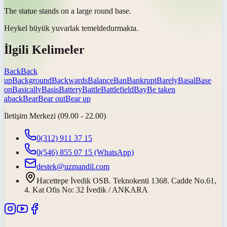
The statue stands on a large round
base
.
Heykel büyük yuvarlak
temelde
durmakta.
İlgili Kelimeler
Back
Back
up
Background
Backwards
Balance
Ban
Bankrupt
Barely
Basal
Base
on
Basically
Basis
Battery
Battle
Battlefield
Bay
Be taken
aback
Bear
Bear out
Bear up
İletişim Merkezi (09.00 - 22.00)
0(312) 911 37 15
0(546) 855 07 15
(WhatsApp)
destek@uzmandil.com
Hacettepe İvedik OSB. Teknokenti 1368. Cadde No.61,
4. Kat Ofis No: 32 İvedik / ANKARA