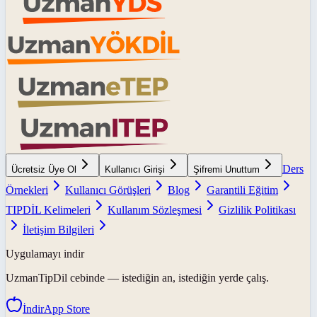
Ders
Ücretsiz Üye Ol
Kullanıcı Girişi
Şifremi Unuttum
Örnekleri
Kullanıcı Görüşleri
Blog
Garantili Eğitim
TIPDİL Kelimeleri
Kullanım Sözleşmesi
Gizlilik Politikası
İletişim Bilgileri
Uygulamayı indir
UzmanTipDil
cebinde — istediğin an, istediğin yerde çalış.
İndir
App Store