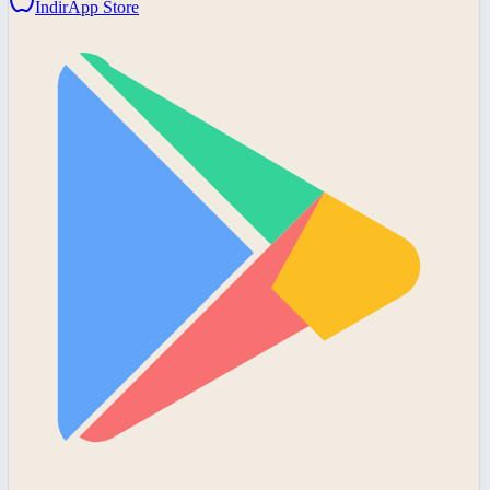
İndir
App Store