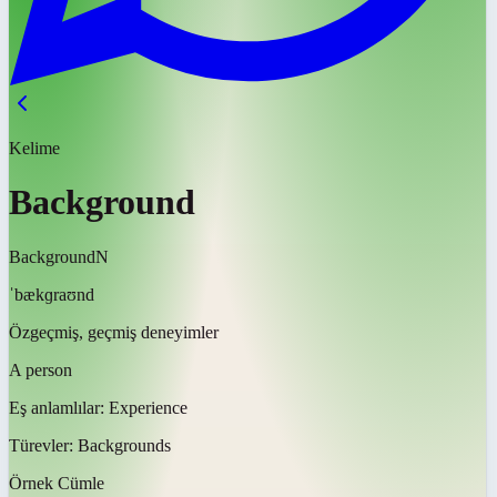
Kelime
Background
Background
N
ˈbækɡraʊnd
Özgeçmiş, geçmiş deneyimler
A person
Eş anlamlılar:
Experience
Türevler:
Backgrounds
Örnek Cümle