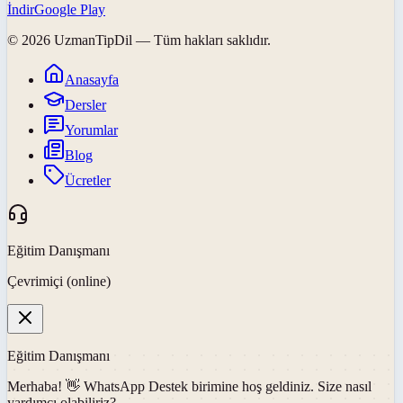
İndir
Google Play
©
2026
UzmanTipDil
— Tüm hakları saklıdır.
Anasayfa
Dersler
Yorumlar
Blog
Ücretler
Eğitim Danışmanı
Çevrimiçi (online)
Eğitim Danışmanı
Merhaba! 👋
WhatsApp Destek
birimine hoş geldiniz. Size nasıl
yardımcı olabiliriz?