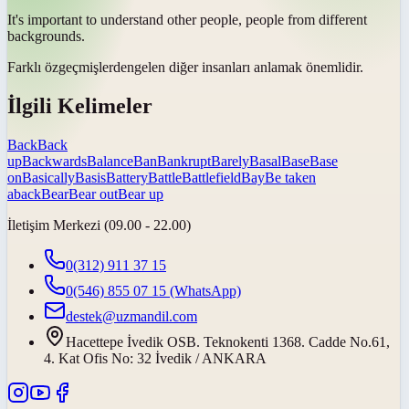
It's important to understand other people, people from different
backgrounds
.
Farklı
özgeçmişlerden
gelen diğer insanları anlamak önemlidir.
İlgili Kelimeler
Back
Back
up
Backwards
Balance
Ban
Bankrupt
Barely
Basal
Base
Base
on
Basically
Basis
Battery
Battle
Battlefield
Bay
Be taken
aback
Bear
Bear out
Bear up
İletişim Merkezi (09.00 - 22.00)
0(312) 911 37 15
0(546) 855 07 15
(WhatsApp)
destek@uzmandil.com
Hacettepe İvedik OSB. Teknokenti 1368. Cadde No.61,
4. Kat Ofis No: 32 İvedik / ANKARA