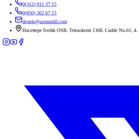
0(312) 911 37 15
0(850) 302 67 15
destek@uzmandil.com
Hacettepe İvedik OSB. Teknokenti 1368. Cadde No.61, 4