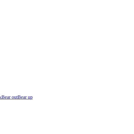
k
Bear out
Bear up