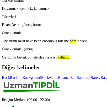
Türkçe anlamı
Dayanmak, çekmek, katlanmak
Türevleri
Bears,Bearing,bore, borne
Örnek cümle
The strain must have been enormous but she
bore
it well.
Örnek cümle (çeviri)
Gerginlik büyük olmalıydı ama o iyi
katlandı
.
Diğer kelimeler
Back
Back up
Background
Backwards
Balance
Ban
Bankrupt
Barely
Bas
İletişim Merkezi (09.00 - 22.00)