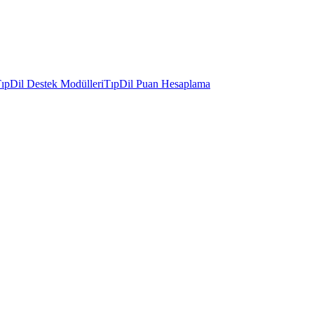
ıpDil Destek Modülleri
TıpDil Puan Hesaplama