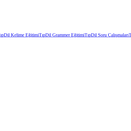
ıpDil Kelime Eğitimi
TıpDil Grammer Eğitimi
TıpDil Soru Çalışmaları
T