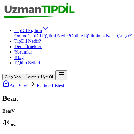
TıpDil Eğitimi
Online TıpDil Eğitimi Nedir?
Online Eğitimimiz Nasıl Çalışır?
T
TıpDil Nedir?
Ders Örnekleri
Yorumlar
Blog
Eğitim Setleri
Giriş Yap
Ücretsiz Üye Ol
Ana Sayfa
Kelime Listesi
Bear
.
Bear
V
beə