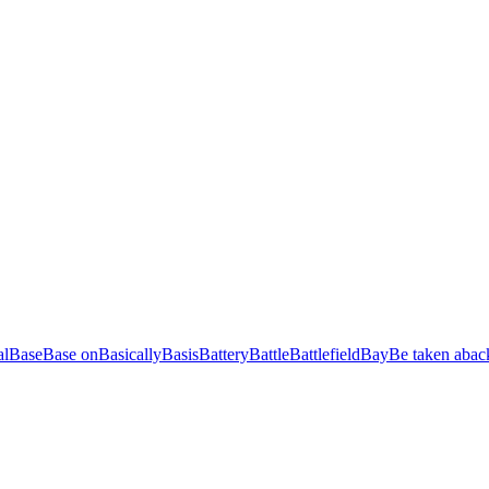
al
Base
Base on
Basically
Basis
Battery
Battle
Battlefield
Bay
Be taken abac