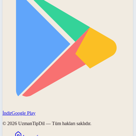
İndir
Google Play
©
2026
UzmanTipDil
— Tüm hakları saklıdır.