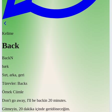
Kelime
Back
Back
N
bæk
Sırt, arka, geri
Türevler:
Backs
Örnek Cümle
Don't go away, I'll be
back
in 20 minutes.
Gitmeyin, 20 dakika içinde
geri
döneceğim.