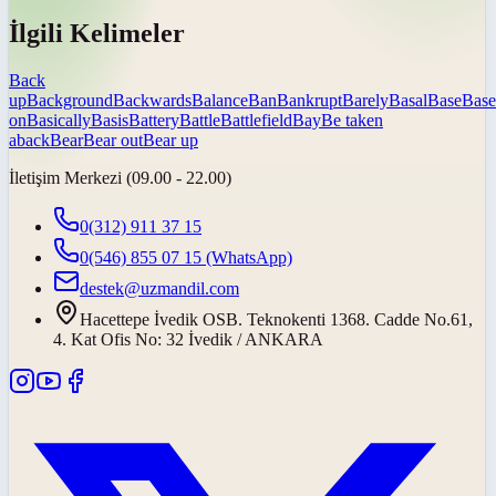
İlgili Kelimeler
Back
up
Background
Backwards
Balance
Ban
Bankrupt
Barely
Basal
Base
Base
on
Basically
Basis
Battery
Battle
Battlefield
Bay
Be taken
aback
Bear
Bear out
Bear up
İletişim Merkezi (09.00 - 22.00)
0(312) 911 37 15
0(546) 855 07 15
(WhatsApp)
destek@uzmandil.com
Hacettepe İvedik OSB. Teknokenti 1368. Cadde No.61,
4. Kat Ofis No: 32 İvedik / ANKARA