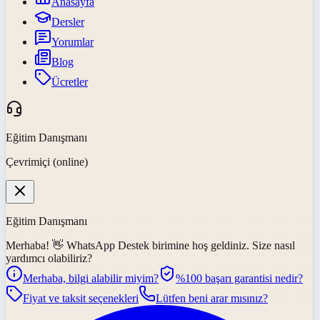
Anasayfa
Dersler
Yorumlar
Blog
Ücretler
Eğitim Danışmanı
Çevrimiçi (online)
Eğitim Danışmanı
Merhaba! 👋
WhatsApp Destek
birimine hoş geldiniz. Size nasıl
yardımcı olabiliriz?
Merhaba, bilgi alabilir miyim?
%100 başarı garantisi nedir?
Fiyat ve taksit seçenekleri
Lütfen beni arar mısınız?