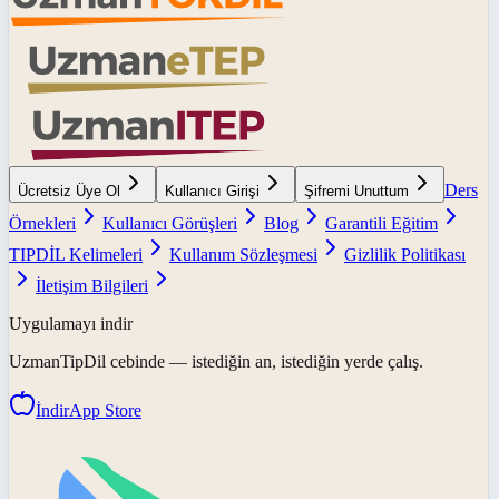
Ders
Ücretsiz Üye Ol
Kullanıcı Girişi
Şifremi Unuttum
Örnekleri
Kullanıcı Görüşleri
Blog
Garantili Eğitim
TIPDİL Kelimeleri
Kullanım Sözleşmesi
Gizlilik Politikası
İletişim Bilgileri
Uygulamayı indir
UzmanTipDil
cebinde — istediğin an, istediğin yerde çalış.
İndir
App Store