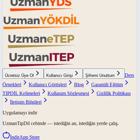
Ders
Ücretsiz Üye Ol
Kullanıcı Girişi
Şifremi Unuttum
Örnekleri
Kullanıcı Görüşleri
Blog
Garantili Eğitim
TIPDİL Kelimeleri
Kullanım Sözleşmesi
Gizlilik Politikası
İletişim Bilgileri
Uygulamayı indir
UzmanTipDil
cebinde — istediğin an, istediğin yerde çalış.
İndir
App Store