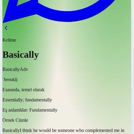
Kelime
Basically
Basically
Adv
ˈbeɪsɪkl̩i
Esasında, temel olarak
Essentially; fundamentally
Eş anlamlılar:
Fundamentally
Örnek Cümle
Basically
I think he would be someone who complemented me in