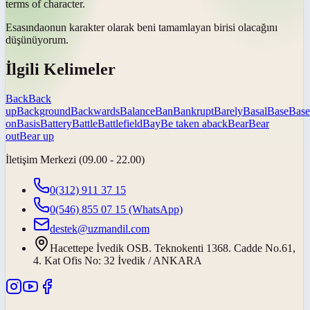
terms of character.
Esasında
onun karakter olarak beni tamamlayan birisi olacağını
düşünüyorum.
İlgili Kelimeler
Back
Back
up
Background
Backwards
Balance
Ban
Bankrupt
Barely
Basal
Base
Base
on
Basis
Battery
Battle
Battlefield
Bay
Be taken aback
Bear
Bear
out
Bear up
İletişim Merkezi (09.00 - 22.00)
0(312) 911 37 15
0(546) 855 07 15
(WhatsApp)
destek@uzmandil.com
Hacettepe İvedik OSB. Teknokenti 1368. Cadde No.61,
4. Kat Ofis No: 32 İvedik / ANKARA