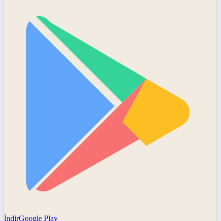
İndir
Google Play