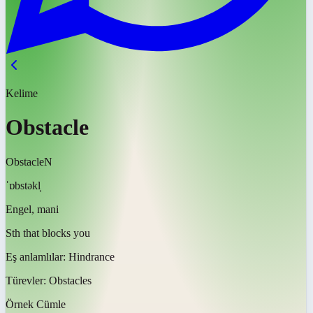
Kelime
Obstacle
Obstacle
N
ˈɒbstəkl̩
Engel, mani
Sth that blocks you
Eş anlamlılar:
Hindrance
Türevler:
Obstacles
Örnek Cümle