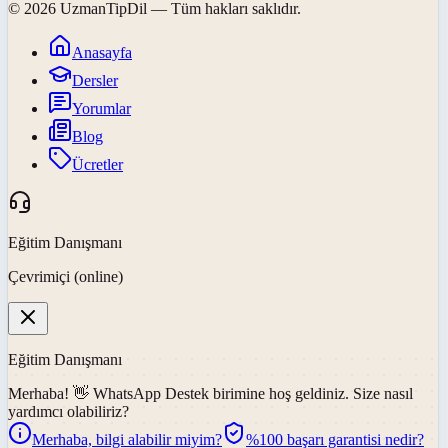
©
2026
UzmanTipDil
— Tüm hakları saklıdır.
Anasayfa
Dersler
Yorumlar
Blog
Ücretler
Eğitim Danışmanı
Çevrimiçi (online)
Eğitim Danışmanı
Merhaba! 👋
WhatsApp Destek
birimine hoş geldiniz. Size nasıl
yardımcı olabiliriz?
Merhaba, bilgi alabilir miyim?
%100 başarı garantisi nedir?