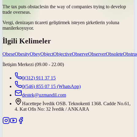
The tax puts
obstacles
in the way of companies trying to develop
trade overseas.
Vergi, denizaşırı ticareti geliştirmek isteyen şirketlerin yoluna
maniler
koyuyor.
İlgili Kelimeler
Obese
Obesity
Obey
Object
Objective
Observe
Observer
Obsolete
Obstru
İletişim Merkezi (09.00 - 22.00)
0(312) 911 37 15
0(546) 855 07 15
(WhatsApp)
destek@uzmandil.com
Hacettepe İvedik OSB. Teknokenti 1368. Cadde No.61,
4. Kat Ofis No: 32 İvedik / ANKARA