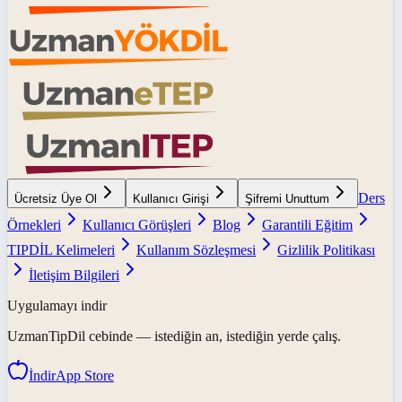
Ders
Ücretsiz Üye Ol
Kullanıcı Girişi
Şifremi Unuttum
Örnekleri
Kullanıcı Görüşleri
Blog
Garantili Eğitim
TIPDİL Kelimeleri
Kullanım Sözleşmesi
Gizlilik Politikası
İletişim Bilgileri
Uygulamayı indir
UzmanTipDil
cebinde — istediğin an, istediğin yerde çalış.
İndir
App Store