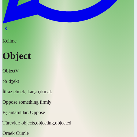
Kelime
Object
Object
V
əbˈdʒekt
İtiraz etmek, karşı çıkmak
Oppose something firmly
Eş anlamlılar:
Oppose
Türevler:
objects,objecting,objected
Örnek Cümle