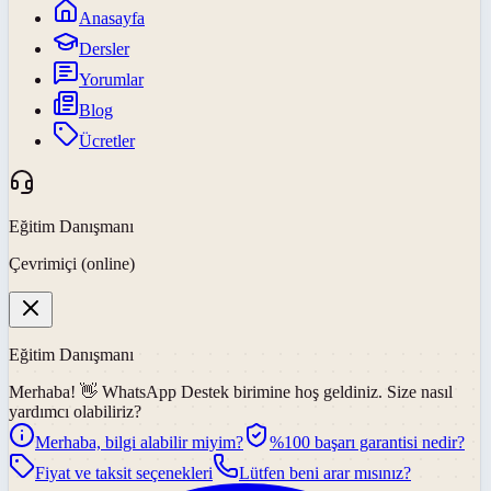
Anasayfa
Dersler
Yorumlar
Blog
Ücretler
Eğitim Danışmanı
Çevrimiçi (online)
Eğitim Danışmanı
Merhaba! 👋
WhatsApp Destek
birimine hoş geldiniz. Size nasıl
yardımcı olabiliriz?
Merhaba, bilgi alabilir miyim?
%100 başarı garantisi nedir?
Fiyat ve taksit seçenekleri
Lütfen beni arar mısınız?