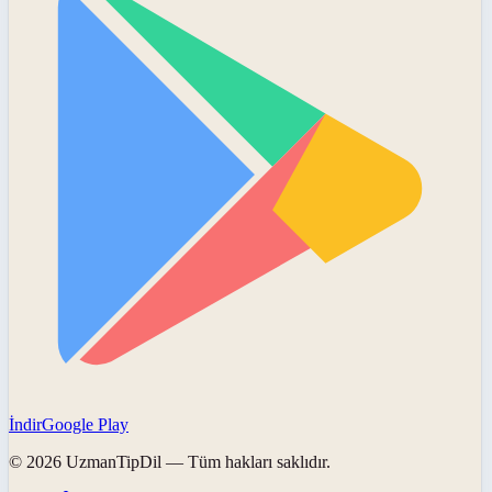
İndir
Google Play
©
2026
UzmanTipDil
— Tüm hakları saklıdır.