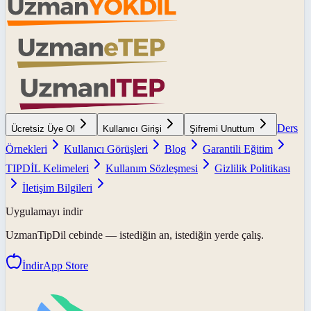
Ders
Ücretsiz Üye Ol
Kullanıcı Girişi
Şifremi Unuttum
Örnekleri
Kullanıcı Görüşleri
Blog
Garantili Eğitim
TIPDİL Kelimeleri
Kullanım Sözleşmesi
Gizlilik Politikası
İletişim Bilgileri
Uygulamayı indir
UzmanTipDil
cebinde — istediğin an, istediğin yerde çalış.
İndir
App Store