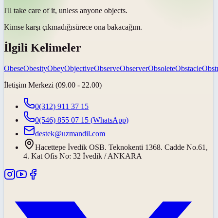
I'll take care of it, unless anyone
objects
.
Kimse
karşı çıkmadığı
sürece ona bakacağım.
İlgili Kelimeler
Obese
Obesity
Obey
Objective
Observe
Observer
Obsolete
Obstacle
Obst
İletişim Merkezi (09.00 - 22.00)
0(312) 911 37 15
0(546) 855 07 15
(WhatsApp)
destek@uzmandil.com
Hacettepe İvedik OSB. Teknokenti 1368. Cadde No.61,
4. Kat Ofis No: 32 İvedik / ANKARA