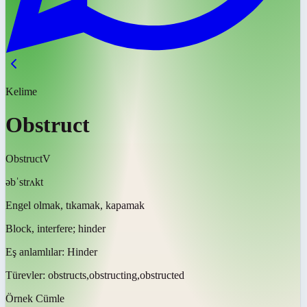
Kelime
Obstruct
Obstruct
V
əbˈstrʌkt
Engel olmak, tıkamak, kapamak
Block, interfere; hinder
Eş anlamlılar:
Hinder
Türevler:
obstructs,obstructing,obstructed
Örnek Cümle