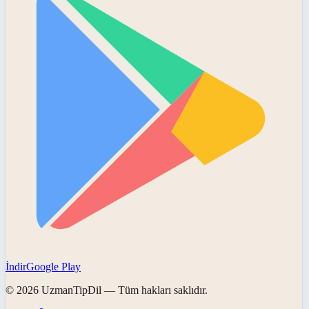
İndir
Google Play
©
2026
UzmanTipDil
— Tüm hakları saklıdır.