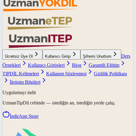
Ders
Ücretsiz Üye Ol
Kullanıcı Girişi
Şifremi Unuttum
Örnekleri
Kullanıcı Görüşleri
Blog
Garantili Eğitim
TIPDİL Kelimeleri
Kullanım Sözleşmesi
Gizlilik Politikası
İletişim Bilgileri
Uygulamayı indir
UzmanTipDil
cebinde — istediğin an, istediğin yerde çalış.
İndir
App Store