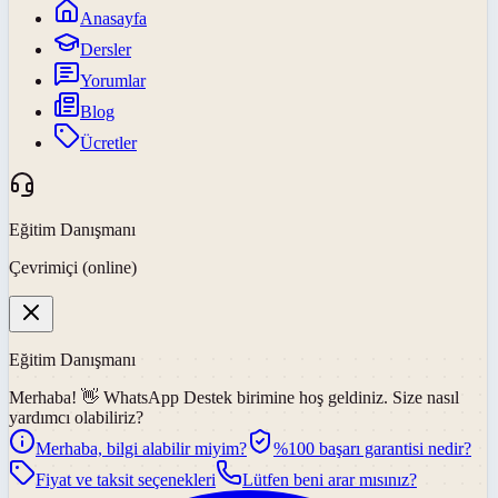
Anasayfa
Dersler
Yorumlar
Blog
Ücretler
Eğitim Danışmanı
Çevrimiçi (online)
Eğitim Danışmanı
Merhaba! 👋
WhatsApp Destek
birimine hoş geldiniz. Size nasıl
yardımcı olabiliriz?
Merhaba, bilgi alabilir miyim?
%100 başarı garantisi nedir?
Fiyat ve taksit seçenekleri
Lütfen beni arar mısınız?