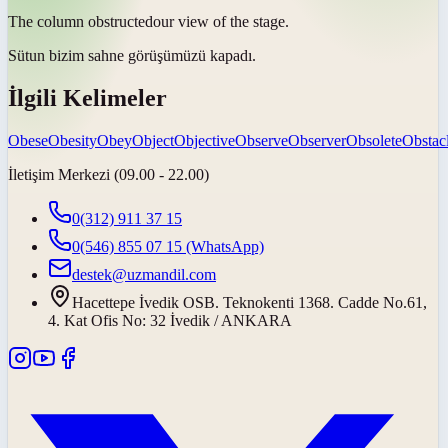
The column
obstructed
our view of the stage.
Sütun bizim sahne görüşümüzü
kapadı
.
İlgili Kelimeler
Obese
Obesity
Obey
Object
Objective
Observe
Observer
Obsolete
Obstac
İletişim Merkezi (09.00 - 22.00)
0(312) 911 37 15
0(546) 855 07 15
(WhatsApp)
destek@uzmandil.com
Hacettepe İvedik OSB. Teknokenti 1368. Cadde No.61,
4. Kat Ofis No: 32 İvedik / ANKARA