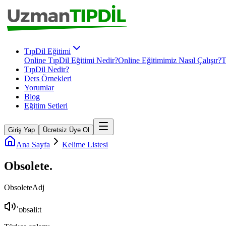
TıpDil Eğitimi
Online TıpDil Eğitimi Nedir?
Online Eğitimimiz Nasıl Çalışır?
T
TıpDil Nedir?
Ders Örnekleri
Yorumlar
Blog
Eğitim Setleri
Giriş Yap
Ücretsiz Üye Ol
Ana Sayfa
Kelime Listesi
Obsolete
.
Obsolete
Adj
ˈɒbsəliːt