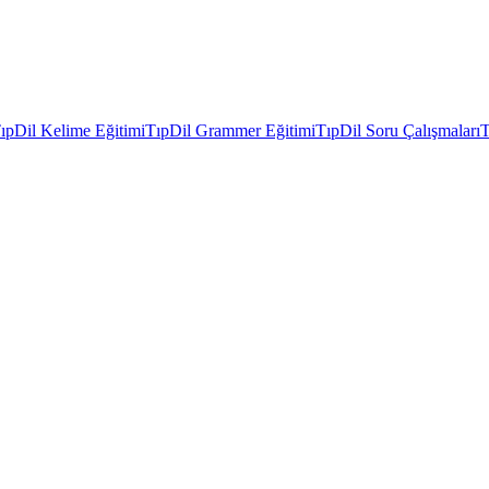
ıpDil Kelime Eğitimi
TıpDil Grammer Eğitimi
TıpDil Soru Çalışmaları
T