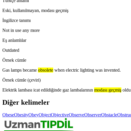
Türkçe anlamı
Eski, kullanılmayan, modası geçmiş
İngilizce tanımı
Not in use any more
Eş anlamlılar
Outdated
Örnek cümle
Gas lamps became
obsolete
when electric lighting was invented.
Örnek cümle (çeviri)
Elektrik lambası icat edildiğinde gaz lambalarının
modası geçmiş
oldu
Diğer kelimeler
Obese
Obesity
Obey
Object
Objective
Observe
Observer
Obstacle
Obstru