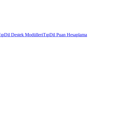
ıpDil Destek Modülleri
TıpDil Puan Hesaplama