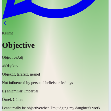
Kelime
Objective
Objective
Adj
əbˈdʒektɪv
Objektif, tarafsız, nesnel
Not influenced by personal beliefs or feelings
Eş anlamlılar:
Impartial
Örnek Cümle
I can't really be
objective
when I'm judging my daughter's work.