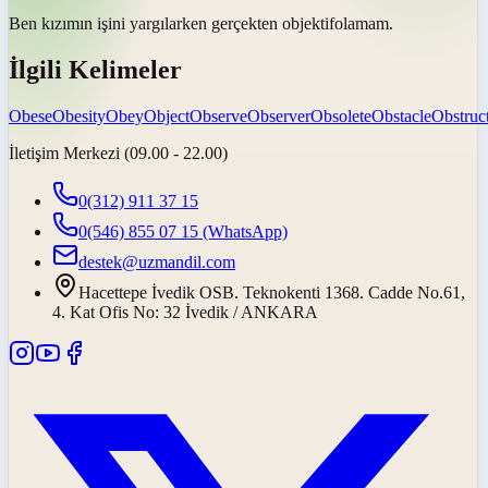
Ben kızımın işini yargılarken gerçekten
objektif
olamam.
İlgili Kelimeler
Obese
Obesity
Obey
Object
Observe
Observer
Obsolete
Obstacle
Obstruc
İletişim Merkezi (09.00 - 22.00)
0(312) 911 37 15
0(546) 855 07 15
(WhatsApp)
destek@uzmandil.com
Hacettepe İvedik OSB. Teknokenti 1368. Cadde No.61,
4. Kat Ofis No: 32 İvedik / ANKARA