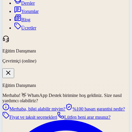
Dersler
Yorumlar
Blog
Ücretler
Eğitim Danışmanı
Çevrimiçi (online)
Eğitim Danışmanı
Merhaba! 👋
WhatsApp Destek
birimine hoş geldiniz. Size nasıl
yardımcı olabiliriz?
Merhaba, bilgi alabilir miyim?
%100 başarı garantisi nedir?
Fiyat ve taksit seçenekleri
Lütfen beni arar mısınız?