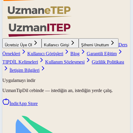
Ders
Ücretsiz Üye Ol
Kullanıcı Girişi
Şifremi Unuttum
Örnekleri
Kullanıcı Görüşleri
Blog
Garantili Eğitim
TIPDİL Kelimeleri
Kullanım Sözleşmesi
Gizlilik Politikası
İletişim Bilgileri
Uygulamayı indir
UzmanTipDil
cebinde — istediğin an, istediğin yerde çalış.
İndir
App Store