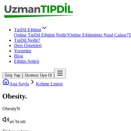
TıpDil Eğitimi
Online TıpDil Eğitimi Nedir?
Online Eğitimimiz Nasıl Çalışır?
T
TıpDil Nedir?
Ders Örnekleri
Yorumlar
Blog
Eğitim Setleri
Giriş Yap
Ücretsiz Üye Ol
Ana Sayfa
Kelime Listesi
Obesity
.
Obesity
N
əʊˈbiːsɪti