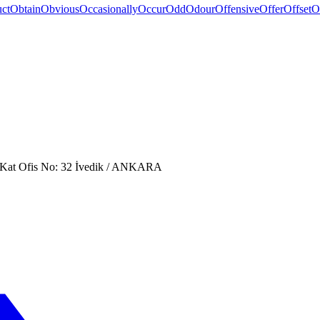
uct
Obtain
Obvious
Occasionally
Occur
Odd
Odour
Offensive
Offer
Offset
O
. Kat Ofis No: 32 İvedik / ANKARA