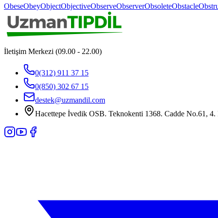
Obese
Obey
Object
Objective
Observe
Observer
Obsolete
Obstacle
Obstr
İletişim Merkezi (09.00 - 22.00)
0(312) 911 37 15
0(850) 302 67 15
destek@uzmandil.com
Hacettepe İvedik OSB. Teknokenti 1368. Cadde No.61, 4