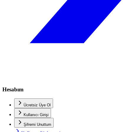
Hesabım
Ücretsiz Üye Ol
Kullanıcı Girişi
Şifremi Unuttum