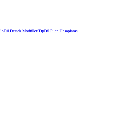
ıpDil Destek Modülleri
TıpDil Puan Hesaplama