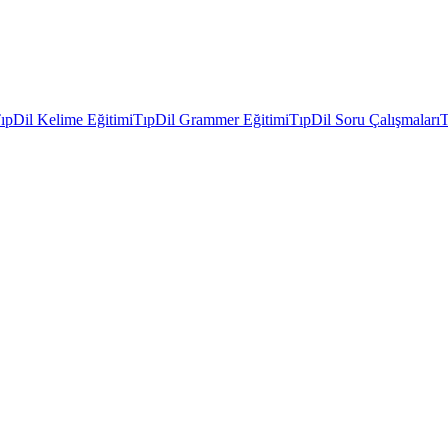
ıpDil Kelime Eğitimi
TıpDil Grammer Eğitimi
TıpDil Soru Çalışmaları
T