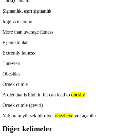
Türkçe anlamı
Şişmanlık, aşırı şişmanlık
İngilizce tanımı
More than average fatness
Eş anlamlılar
Extremly fatness
Türevleri
Obesities
Örnek cümle
A diet that is high in fat can lead to
obesity
.
Örnek cümle (çeviri)
Yağ oranı yüksek bir diyet
obeziteye
yol açabilir.
Diğer kelimeler