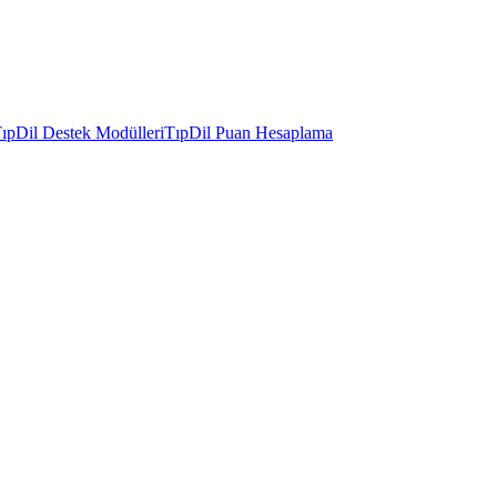
ıpDil Destek Modülleri
TıpDil Puan Hesaplama