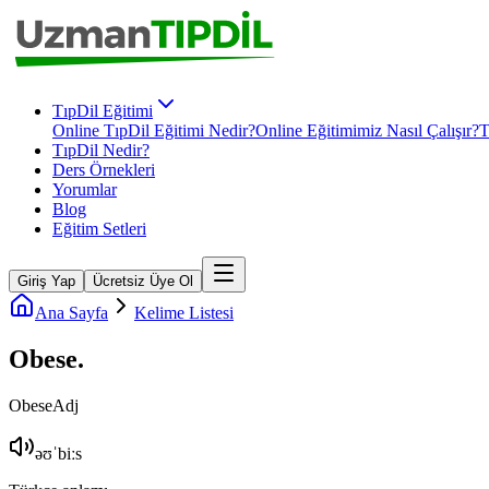
TıpDil Eğitimi
Online TıpDil Eğitimi Nedir?
Online Eğitimimiz Nasıl Çalışır?
T
TıpDil Nedir?
Ders Örnekleri
Yorumlar
Blog
Eğitim Setleri
Giriş Yap
Ücretsiz Üye Ol
Ana Sayfa
Kelime Listesi
Obese
.
Obese
Adj
əʊˈbiːs