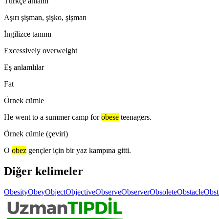
Türkçe anlamı
Aşırı şişman, şişko, şişman
İngilizce tanımı
Excessively overweight
Eş anlamlılar
Fat
Örnek cümle
He went to a summer camp for
obese
teenagers.
Örnek cümle (çeviri)
O
obez
gençler için bir yaz kampına gitti.
Diğer kelimeler
Obesity
Obey
Object
Objective
Observe
Observer
Obsolete
Obstacle
Obst