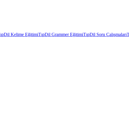
ıpDil Kelime Eğitimi
TıpDil Grammer Eğitimi
TıpDil Soru Çalışmaları
T