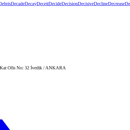
Debris
Decade
Decay
Deceit
Decide
Decision
Decisive
Decline
Decrease
De
. Kat Ofis No: 32 İvedik / ANKARA