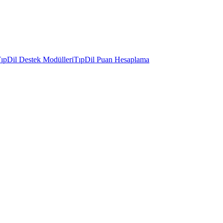
ıpDil Destek Modülleri
TıpDil Puan Hesaplama