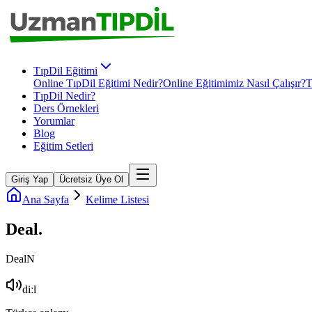
TıpDil Eğitimi
Online TıpDil Eğitimi Nedir?
Online Eğitimimiz Nasıl Çalışır?
T
TıpDil Nedir?
Ders Örnekleri
Yorumlar
Blog
Eğitim Setleri
Giriş Yap
Ücretsiz Üye Ol
Ana Sayfa
Kelime Listesi
Deal
.
Deal
N
diːl