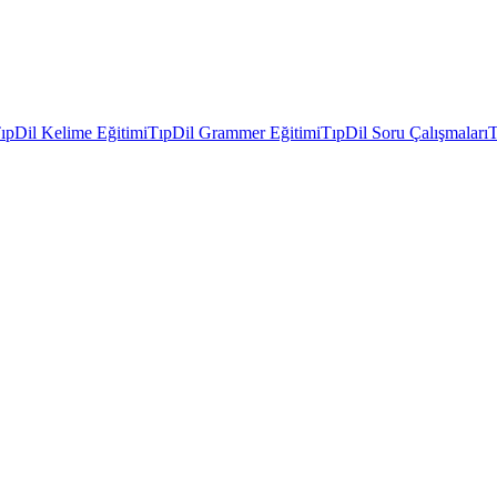
ıpDil Kelime Eğitimi
TıpDil Grammer Eğitimi
TıpDil Soru Çalışmaları
T