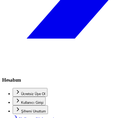
Hesabım
Ücretsiz Üye Ol
Kullanıcı Girişi
Şifremi Unuttum