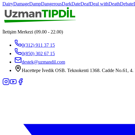
Dairy
Damage
Damp
Dangerous
Dark
Date
Deaf
Deal with
Death
Debate
İletişim Merkezi (09.00 - 22.00)
0(312) 911 37 15
0(850) 302 67 15
destek@uzmandil.com
Hacettepe İvedik OSB. Teknokenti 1368. Cadde No.61, 4