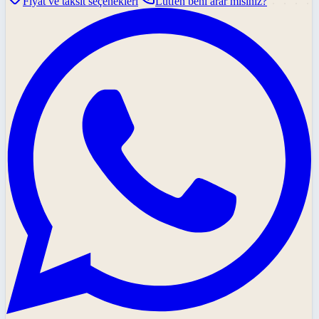
Fiyat ve taksit seçenekleri
Lütfen beni arar mısınız?