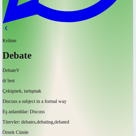
Kelime
Debate
Debate
V
dɪˈbeɪt
Çekişmek, tartışmak
Discuss a subject in a formal way
Eş anlamlılar:
Discuss
Türevler:
debates,debating,debated
Örnek Cümle