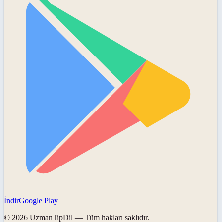
İndir
Google Play
©
2026
UzmanTipDil
— Tüm hakları saklıdır.