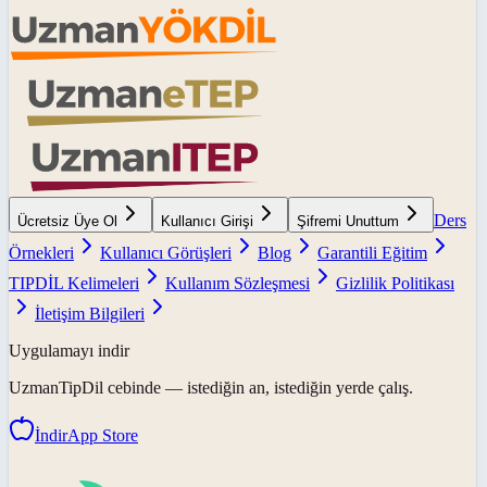
Ders
Ücretsiz Üye Ol
Kullanıcı Girişi
Şifremi Unuttum
Örnekleri
Kullanıcı Görüşleri
Blog
Garantili Eğitim
TIPDİL Kelimeleri
Kullanım Sözleşmesi
Gizlilik Politikası
İletişim Bilgileri
Uygulamayı indir
UzmanTipDil
cebinde — istediğin an, istediğin yerde çalış.
İndir
App Store