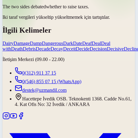
The two sides
debated
whether to raise taxes.
Iki taraf vergileri yükseltip yükseltmemek için
tartıştılar
.
İlgili Kelimeler
Dairy
Damage
Damp
Dangerous
Dark
Date
Deaf
Deal
Deal
with
Death
Debris
Decade
Decay
Deceit
Decide
Decision
Decisive
Declin
İletişim Merkezi (09.00 - 22.00)
0(312) 911 37 15
0(546) 855 07 15
(WhatsApp)
destek@uzmandil.com
Hacettepe İvedik OSB. Teknokenti 1368. Cadde No.61,
4. Kat Ofis No: 32 İvedik / ANKARA