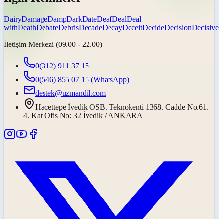
Dairy
Damage
Damp
Dark
Date
Deaf
Deal
Deal
with
Death
Debate
Debris
Decade
Decay
Deceit
Decide
Decision
Decisive
İletişim Merkezi (09.00 - 22.00)
0(312) 911 37 15
0(546) 855 07 15
(WhatsApp)
destek@uzmandil.com
Hacettepe İvedik OSB. Teknokenti 1368. Cadde No.61,
4. Kat Ofis No: 32 İvedik / ANKARA