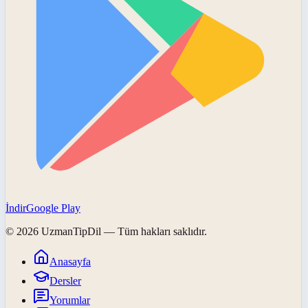
İndir
Google Play
©
2026
UzmanTipDil
— Tüm hakları saklıdır.
Anasayfa
Dersler
Yorumlar