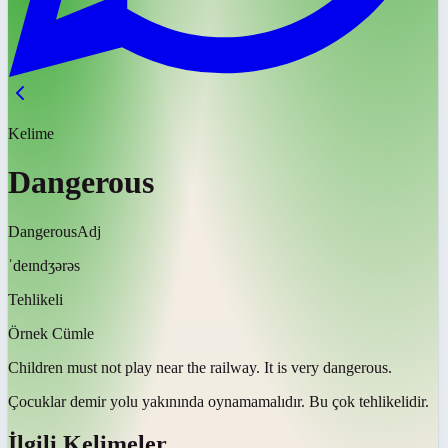
Kelime
Dangerous
Dangerous
Adj
ˈdeɪndʒərəs
Tehlikeli
Örnek Cümle
Children must not play near the railway. It is very
dangerous
.
Çocuklar demir yolu yakınında oynamamalıdır. Bu çok
tehlikelidir
.
İlgili Kelimeler