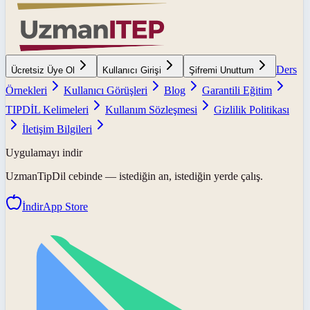
Ders
Ücretsiz Üye Ol
Kullanıcı Girişi
Şifremi Unuttum
Örnekleri
Kullanıcı Görüşleri
Blog
Garantili Eğitim
TIPDİL Kelimeleri
Kullanım Sözleşmesi
Gizlilik Politikası
İletişim Bilgileri
Uygulamayı indir
UzmanTipDil
cebinde — istediğin an, istediğin yerde çalış.
İndir
App Store