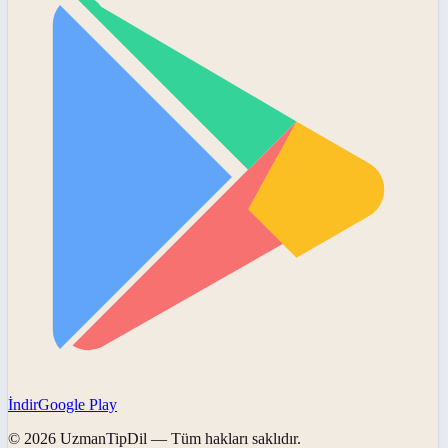
İndir
Google Play
©
2026
UzmanTipDil
— Tüm hakları saklıdır.