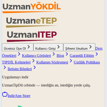
Ders
Ücretsiz Üye Ol
Kullanıcı Girişi
Şifremi Unuttum
Örnekleri
Kullanıcı Görüşleri
Blog
Garantili Eğitim
TIPDİL Kelimeleri
Kullanım Sözleşmesi
Gizlilik Politikası
İletişim Bilgileri
Uygulamayı indir
UzmanTipDil
cebinde — istediğin an, istediğin yerde çalış.
İndir
App Store