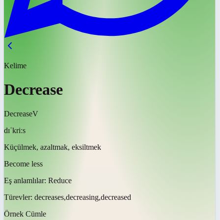
Kelime
Decrease
Decrease
V
dɪˈkriːs
Küçülmek, azaltmak, eksiltmek
Become less
Eş anlamlılar:
Reduce
Türevler:
decreases,decreasing,decreased
Örnek Cümle