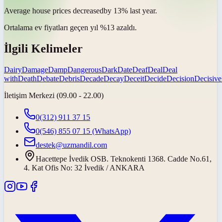
Average house prices
decreased
by 13% last year.
Ortalama ev fiyatları geçen yıl %13
azaldı
.
İlgili Kelimeler
Dairy
Damage
Damp
Dangerous
Dark
Date
Deaf
Deal
Deal
with
Death
Debate
Debris
Decade
Decay
Deceit
Decide
Decision
Decisive
İletişim Merkezi (09.00 - 22.00)
0(312) 911 37 15
0(546) 855 07 15
(WhatsApp)
destek@uzmandil.com
Hacettepe İvedik OSB. Teknokenti 1368. Cadde No.61,
4. Kat Ofis No: 32 İvedik / ANKARA