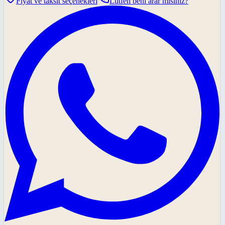
Fiyat ve taksit seçenekleri
Lütfen beni arar mısınız?