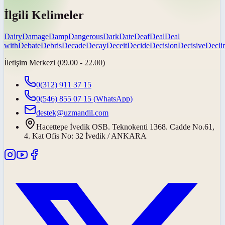
İlgili Kelimeler
Dairy
Damage
Damp
Dangerous
Dark
Date
Deaf
Deal
Deal
with
Debate
Debris
Decade
Decay
Deceit
Decide
Decision
Decisive
Decli
İletişim Merkezi (09.00 - 22.00)
0(312) 911 37 15
0(546) 855 07 15
(WhatsApp)
destek@uzmandil.com
Hacettepe İvedik OSB. Teknokenti 1368. Cadde No.61,
4. Kat Ofis No: 32 İvedik / ANKARA