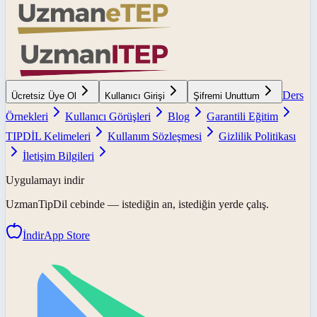
Ders
Ücretsiz Üye Ol
Kullanıcı Girişi
Şifremi Unuttum
Örnekleri
Kullanıcı Görüşleri
Blog
Garantili Eğitim
TIPDİL Kelimeleri
Kullanım Sözleşmesi
Gizlilik Politikası
İletişim Bilgileri
Uygulamayı indir
UzmanTipDil
cebinde — istediğin an, istediğin yerde çalış.
İndir
App Store