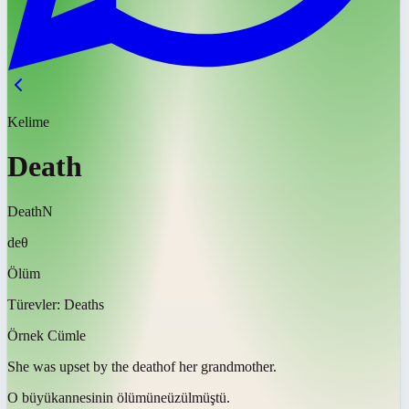
Kelime
Death
Death
N
deθ
Ölüm
Türevler:
Deaths
Örnek Cümle
She was upset by the
death
of her grandmother.
O büyükannesinin
ölümüne
üzülmüştü.