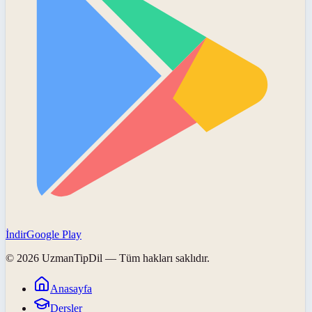
İndir
Google Play
©
2026
UzmanTipDil
— Tüm hakları saklıdır.
Anasayfa
Dersler