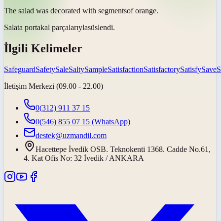
The salad was decorated with
segments
of orange.
Salata portakal
parçalarıyla
süslendi.
İlgili Kelimeler
Safeguard
Safety
Sale
Salty
Sample
Satisfaction
Satisfactory
Satisfy
Save
S
İletişim Merkezi (09.00 - 22.00)
0(312) 911 37 15
0(546) 855 07 15
(WhatsApp)
destek@uzmandil.com
Hacettepe İvedik OSB. Teknokenti 1368. Cadde No.61,
4. Kat Ofis No: 32 İvedik / ANKARA