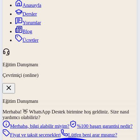
Anasayfa
Dersler
Yorumlar
Blog
Ücretler
Eğitim Danışmanı
Çevrimiçi (online)
Eğitim Danışmanı
Merhaba! 👋
WhatsApp Destek
birimine hoş geldiniz. Size nasıl
yardımcı olabiliriz?
Merhaba, bilgi alabilir miyim?
%100 başarı garantisi nedir?
Fiyat ve taksit seçenekleri
Lütfen beni arar mısınız?