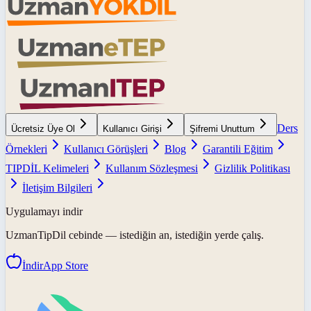
Ders
Ücretsiz Üye Ol
Kullanıcı Girişi
Şifremi Unuttum
Örnekleri
Kullanıcı Görüşleri
Blog
Garantili Eğitim
TIPDİL Kelimeleri
Kullanım Sözleşmesi
Gizlilik Politikası
İletişim Bilgileri
Uygulamayı indir
UzmanTipDil
cebinde — istediğin an, istediğin yerde çalış.
İndir
App Store