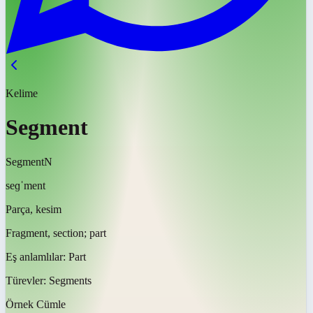
Kelime
Segment
Segment
N
seɡˈment
Parça, kesim
Fragment, section; part
Eş anlamlılar:
Part
Türevler:
Segments
Örnek Cümle