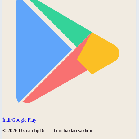
İndir
Google Play
©
2026
UzmanTipDil
— Tüm hakları saklıdır.