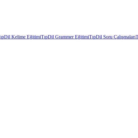
ıpDil Kelime Eğitimi
TıpDil Grammer Eğitimi
TıpDil Soru Çalışmaları
T