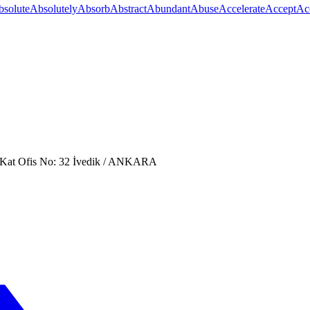
bsolute
Absolutely
Absorb
Abstract
Abundant
Abuse
Accelerate
Accept
Ac
. Kat Ofis No: 32 İvedik / ANKARA