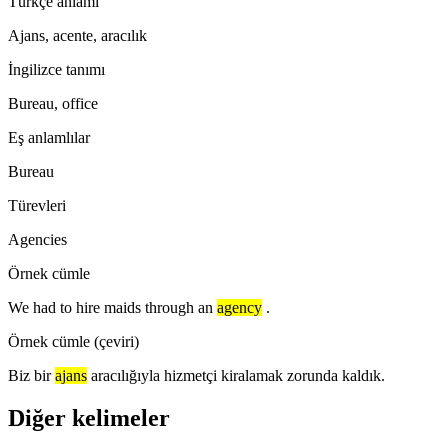
Türkçe anlamı
Ajans, acente, aracılık
İngilizce tanımı
Bureau, office
Eş anlamlılar
Bureau
Türevleri
Agencies
Örnek cümle
We had to hire maids through an
agency
.
Örnek cümle (çeviri)
Biz bir
ajans
aracılığıyla hizmetçi kiralamak zorunda kaldık.
Diğer kelimeler