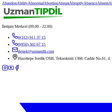
Abandon
Ability
Abnormal
Abortion
Abrupt
Abruptly
Absence
Absent
A
İletişim Merkezi (09.00 - 22.00)
0(312) 911 37 15
0(850) 302 67 15
destek@uzmandil.com
Hacettepe İvedik OSB. Teknokenti 1368. Cadde No.61, 4