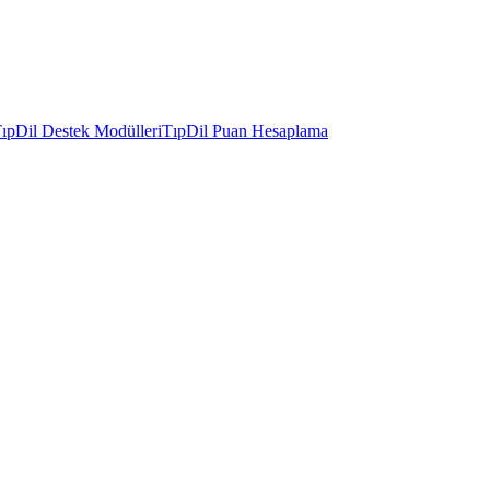
ıpDil Destek Modülleri
TıpDil Puan Hesaplama