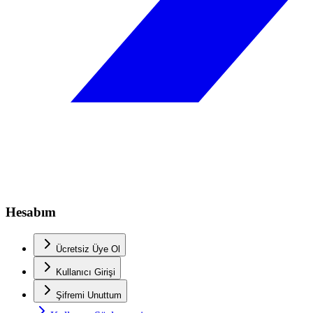
Hesabım
Ücretsiz Üye Ol
Kullanıcı Girişi
Şifremi Unuttum