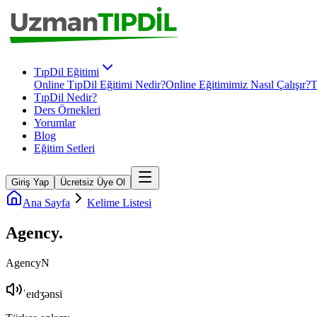
TıpDil Eğitimi
Online TıpDil Eğitimi Nedir?
Online Eğitimimiz Nasıl Çalışır?
T
TıpDil Nedir?
Ders Örnekleri
Yorumlar
Blog
Eğitim Setleri
Giriş Yap
Ücretsiz Üye Ol
Ana Sayfa
Kelime Listesi
Agency
.
Agency
N
ˈeɪdʒənsi